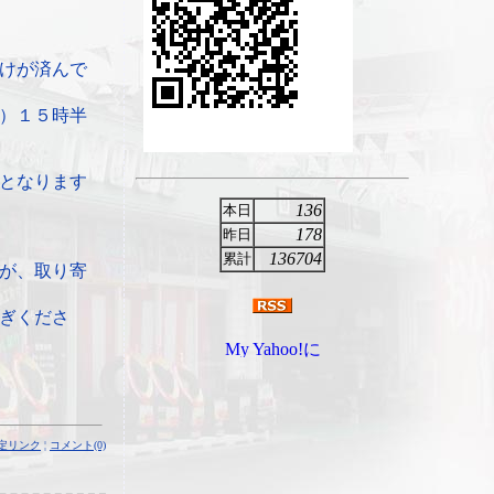
けが済んで
）１５時半
となります
136
本日
178
昨日
136704
累計
が、取り寄
ぎくださ
定リンク
¦
コメント(0)