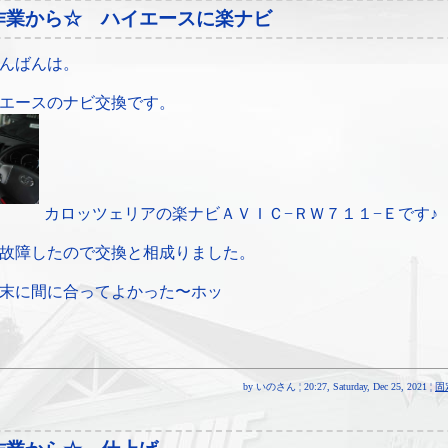
作業から☆ ハイエースに楽ナビ
んばんは。
エースのナビ交換です。
カロッツェリアの楽ナビＡＶＩＣ−ＲＷ７１１−Ｅです♪
故障したので交換と相成りました。
末に間に合ってよかった〜ホッ
by いのさん ¦ 20:27, Saturday, Dec 25, 2021 ¦
固