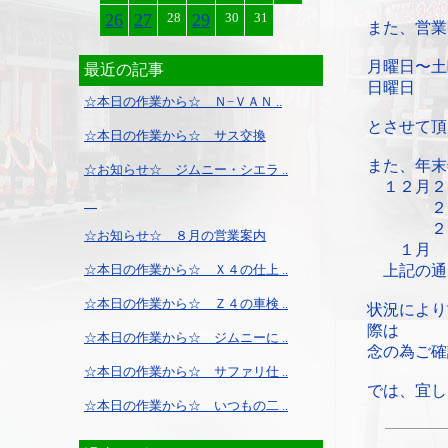
26
27
28
29
30
31
また、営業
月曜日〜土
最近の記事
日曜日
☆本日の作業から☆ Ｎ−ＶＡＮ ..
とさせて頂
☆本日の作業から☆ サス交換
また、年末
☆お知らせ☆ ジムニー・シエラ ..
１２月２
２８日（
２９日（
☆お知らせ☆ ８月の営業案内
１月 ７
☆本日の作業から☆ Ｘ４の仕上 ..
上記の通
☆本日の作業から☆ Ｚ４の車検 ..
状況により
際は
☆本日の作業から☆ ジムニーに ..
念の為ご確
☆本日の作業から☆ サファリ仕 ..
では、宜し
☆本日の作業から☆ いつもの二 ..