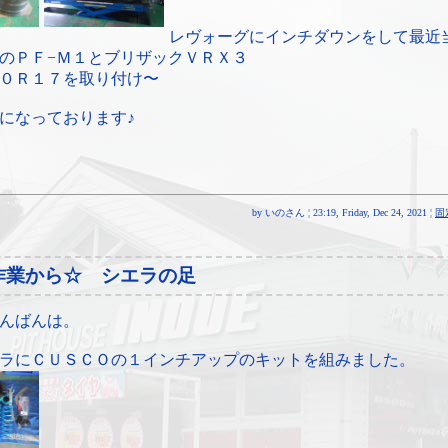
レヴォーグにインチダウンをして最近
のＰＦ−Ｍ１とブリザックＶＲＸ３
０Ｒ１７を取り付け〜
になっております♪
by いのさん ¦ 23:19, Friday, Dec 24, 2021 ¦
固
作業から☆ シエラの足
んばんは。
ラにＣＵＳＣＯの１インチアップのキットを組みました。