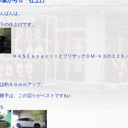
作業から☆ 仕上げ
んばんは。
ラの仕上げです。
ＨＡＳＥｓｐｅｃＩＩとブリザックＤＭ−Ｖ３の２２５
は約５０ｍｍアップ。
勝手は、この辺りがベストですね♪
も