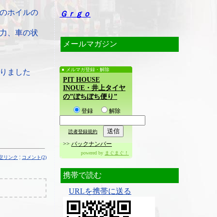
のホイルの
Ｇｒｇｏ
力、車の状
メールマガジン
メルマガ登録・解除
りました
PIT HOUSE
INOUE・井上タイヤ
の”ぼちぼち便り”
登録
解除
読者登録規約
>>
バックナンバー
powered by
まぐまぐ！
定リンク
¦
コメント(2)
携帯で読む
URLを携帯に送る