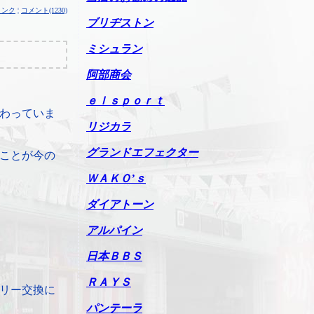
リンク
¦
コメント(1230)
ブリヂストン
ミシュラン
阿部商会
ｅｌｓｐｏｒｔ
わっていま
リジカラ
グランドエフェクター
ことが今の
ＷＡＫＯ’ｓ
ダイアトーン
アルパイン
日本ＢＢＳ
ＲＡＹＳ
リー交換に
パンテーラ