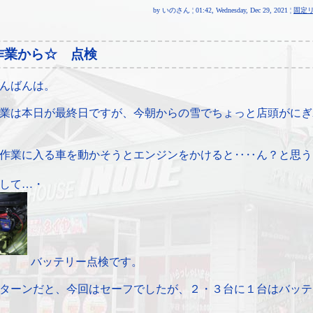
by いのさん ¦ 01:42, Wednesday, Dec 29, 2021 ¦
固定
作業から☆ 点検
んばんは。
業は本日が最終日ですが、今朝からの雪でちょっと店頭がにぎ
作業に入る車を動かそうとエンジンをかけると‥‥ん？と思う
して…・
バッテリー点検です。
ターンだと、今回はセーフでしたが、２・３台に１台はバッテ