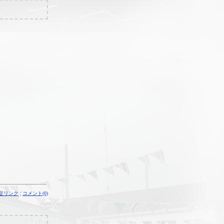
定リンク
¦
コメント(0)