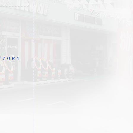
／７０Ｒ１