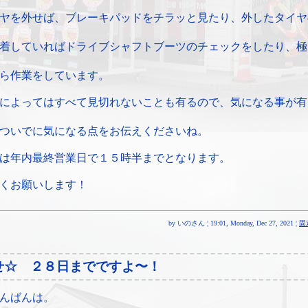
ヤを外せば、ブレーキパッドをチラッと見たり、外したタイヤ
着していればドライブシャフトブーツのチェックをしたり、極
ら作業をしています。
によってはすべて見切れないことも有るので、気になる事が有
ついでに気になる点をお伝えくださいね。
は年内最終営業日で１５時半までとなります。
くお願いします！
by いのさん ¦ 19:01, Monday, Dec 27, 2021 ¦
固
せ☆ ２８日までですよ〜！
んばんは。