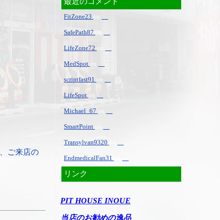
最近のコメント
FitZone23
on
SafePath87
on
LifeZone72
on
MedSpot
on
scriptfast91
on
LifeSpot
on
Michael_67
on
SmartPoint
on
Transylvan9320
on
、ご来店の
EndmedicalFan31
on
リンク
PIT HOUSE INOUE
当店のお勧めの逸品