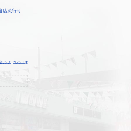
当店流行り
定リンク
¦
コメント(1)