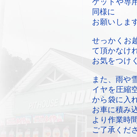
ケットや専
同様に
お願いしま
せっかくお
て頂かなけ
お気をつけ
また、雨や
イヤを圧縮
から袋に入
お車に積み
より作業時
ご了承くだ