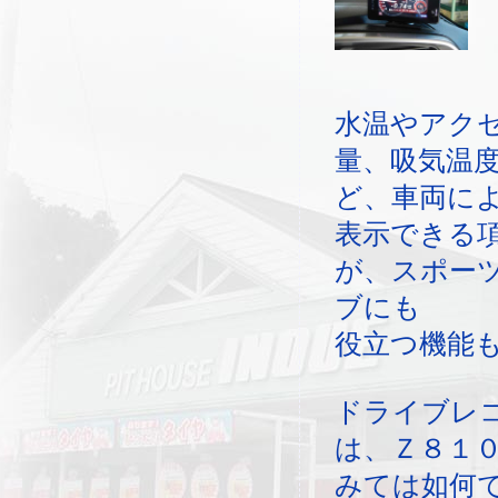
水温やアク
量、吸気温
ど、車両に
表示できる
が、スポー
ブにも
役立つ機能
ドライブレ
は、Ｚ８１
みては如何