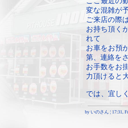
ここ最近の
変な混雑が
ご来店の際
お持ち頂く
れて
お車をお預
第、連絡を
お手数をお
力頂けると
では、宜し
by いのさん ¦ 17:31, Fri