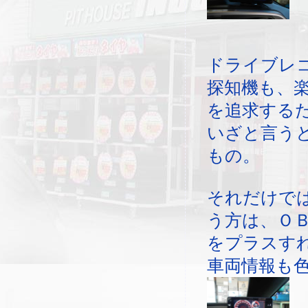
ドライブレ
探知機も、
を追求する
いざと言う
もの。
それだけで
う方は、Ｏ
をプラスす
車両情報も