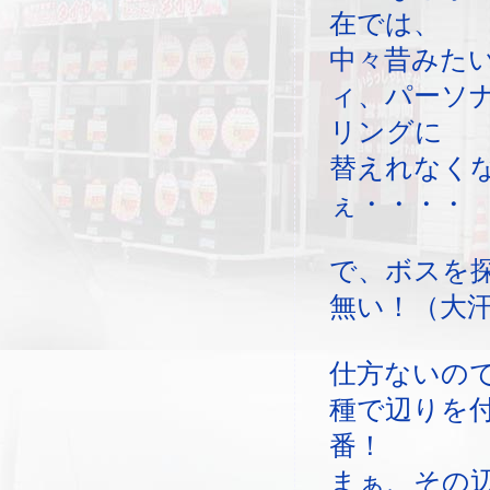
在では、
中々昔みた
ィ、パーソ
リングに
替えれなく
ぇ・・・・
で、ボスを
無い！（大
仕方ないの
種で辺りを
番！
まぁ、その