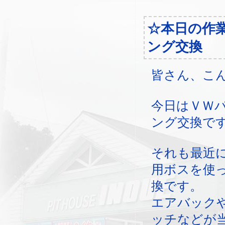
☆本日の作
ング交換
皆さん、こ
今日はＶＷ
ング交換で
それも最近
用ボスを使
換です。
エアバック
ッチなどが