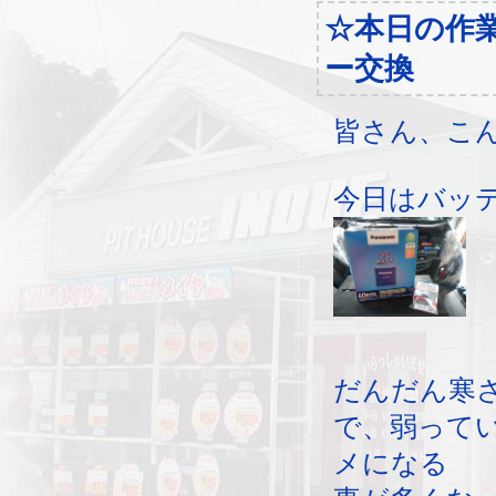
☆本日の作
ー交換
皆さん、こ
今日はバッ
だんだん寒
で、弱って
メになる