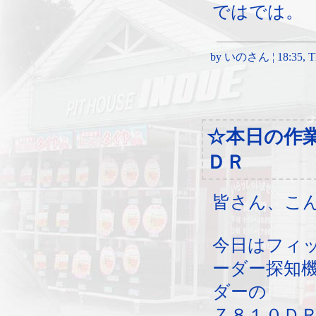
ではでは。
by いのさん ¦ 18:35, Thu
☆本日の作
ＤＲ
皆さん、こ
今日はフィ
ーダー探知
ダーの
Ｚ８１０Ｄ