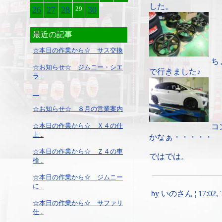
した。
26
27
28
29
30
最近の記事
☆本日の作業から☆ サス交換
ち
☆お知らせ☆ ジムニー・シエ
で行きました♪
ラ ..
☆お知らせ☆ ８月の営業案内
☆本日の作業から☆ Ｘ４の仕
コ
上 ..
かなぁ・・・・・
☆本日の作業から☆ Ｚ４の車
ではでは。
検 ..
☆本日の作業から☆ ジムニー
に ..
by いのさん ¦ 17:02, Th
☆本日の作業から☆ サファリ
仕 ..