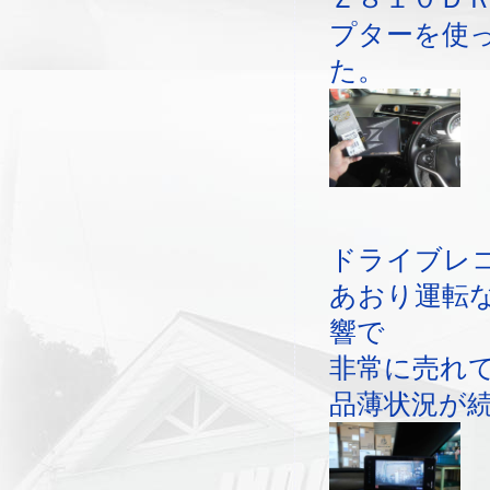
プターを使
た。
ドライブレ
あおり運転
響で
非常に売れ
品薄状況が