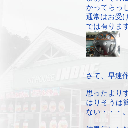
かってらっ
通常はお受
では有りま
さて、早速
思ったより
はりそうは
ない・・・