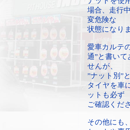
ナットを使
場合、走行
変危険な
状態になり
愛車カルテ
通”と書い
せんが、
”ナット別”
タイヤを車
ットも必ず
ご確認くだ
その他にも