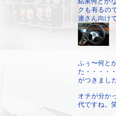
結果何とか
クも有るの
連さん向け
ふぅ〜何と
た・・・・
がつきまし
オチが分か
代ですね。