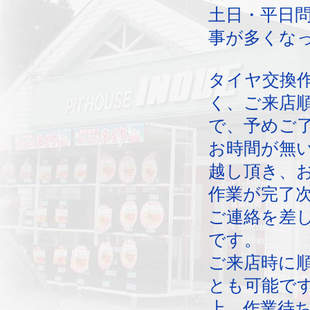
土日・平日
事が多くな
タイヤ交換
く、ご来店
で、予めご
お時間が無
越し頂き、
作業が完了
ご連絡を差
です。
ご来店時に
とも可能で
上、作業待