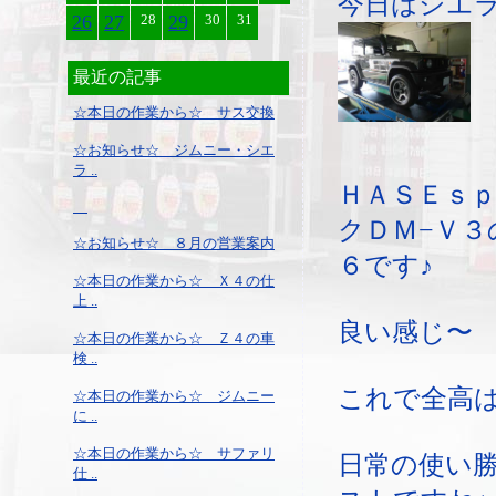
今日はシエ
26
27
28
29
30
31
最近の記事
☆本日の作業から☆ サス交換
☆お知らせ☆ ジムニー・シエ
ラ ..
ＨＡＳＥｓ
クＤＭ−Ｖ３
☆お知らせ☆ ８月の営業案内
６です♪
☆本日の作業から☆ Ｘ４の仕
上 ..
良い感じ〜
☆本日の作業から☆ Ｚ４の車
検 ..
これで全高
☆本日の作業から☆ ジムニー
に ..
☆本日の作業から☆ サファリ
日常の使い
仕 ..