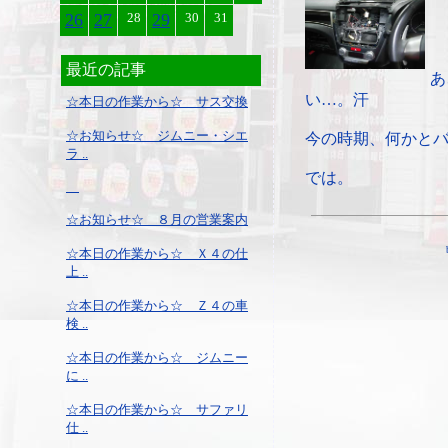
26
27
28
29
30
31
最近の記事
あ
い…。汗
☆本日の作業から☆ サス交換
☆お知らせ☆ ジムニー・シエ
今の時期、何かと
ラ ..
では。
☆お知らせ☆ ８月の営業案内
☆本日の作業から☆ Ｘ４の仕
上 ..
☆本日の作業から☆ Ｚ４の車
検 ..
☆本日の作業から☆ ジムニー
に ..
☆本日の作業から☆ サファリ
仕 ..