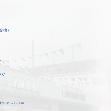
交換）
、
ので
定リンク
¦
コメント(2)