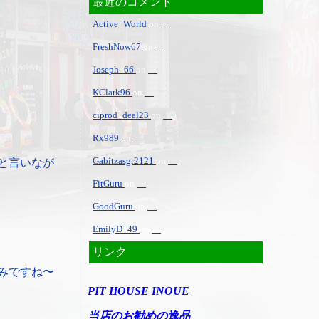
最近のコメント
Active_World
on
FreshNow67
on
Joseph_66
on
KClark96
on
ciprod_deal23
on
Rx989
on
Gabitzasgr2121
on
と言いなが
FitGuru
on
GoodGuru
on
EmilyD_49
on
リンク
みですね〜
PIT HOUSE INOUE
当店のお勧めの逸品