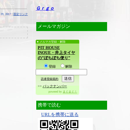
Ｇｒｇｏ
29, 2017 ¦
固定リンク
メールマガジン
メルマガ登録・解除
PIT HOUSE
INOUE・井上タイヤ
の”ぼちぼち便り”
登録
解除
読者登録規約
>>
バックナンバー
powered by
まぐまぐ！
携帯で読む
URLを携帯に送る