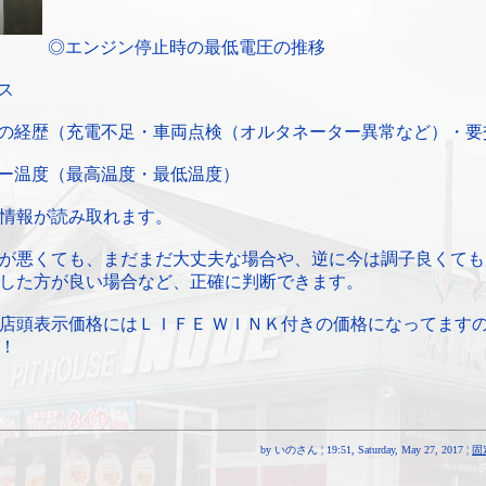
◎エンジン停止時の最低電圧の推移
ス
の経歴（充電不足・車両点検（オルタネーター異常など）・要
ー温度（最高温度・最低温度）
情報が読み取れます。
が悪くても、まだまだ大丈夫な場合や、逆に今は調子良くても
した方が良い場合など、正確に判断できます。
店頭表示価格にはＬＩＦＥ ＷＩＮＫ付きの価格になってます
！
by いのさん ¦ 19:51, Saturday, May 27, 2017 ¦
固