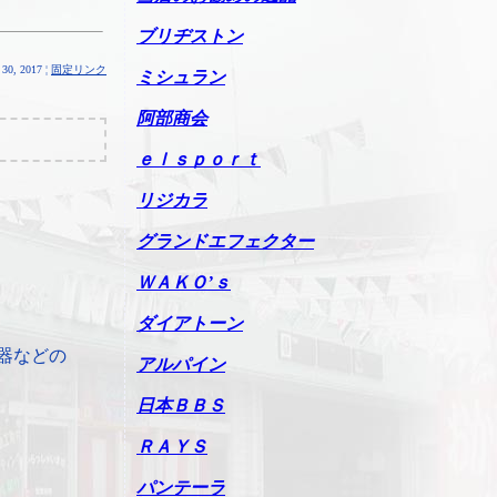
ブリヂストン
30, 2017 ¦
固定リンク
ミシュラン
阿部商会
ｅｌｓｐｏｒｔ
リジカラ
グランドエフェクター
ＷＡＫＯ’ｓ
ダイアトーン
器などの
アルパイン
日本ＢＢＳ
ＲＡＹＳ
パンテーラ