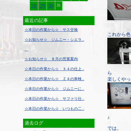
28
29
30
31
最近の記事
☆本日の作業から☆ サス交換
これから色
☆お知らせ☆ ジムニー・シエラ ..
☆お知らせ☆ ８月の営業案内
☆本日の作業から☆ Ｘ４の仕上 ..
ら
☆本日の作業から☆ Ｚ４の車検 ..
楽しくやっ
☆本日の作業から☆ ジムニーに ..
☆本日の作業から☆ サファリ仕 ..
☆本日の作業から☆ いつもの二 ..
♪
過去ログ
では。