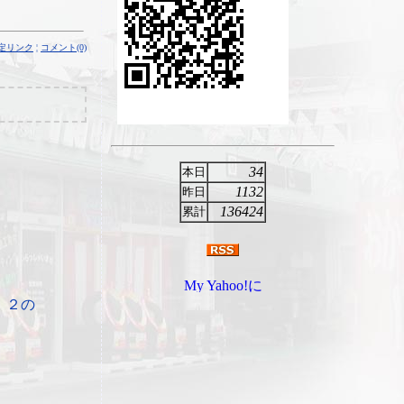
定リンク
¦
コメント(0)
34
本日
1132
昨日
136424
累計
 ２の