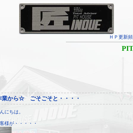
ＨＰ更新頻
PI
作業から☆ ごそごそと・・・・
んにちは。
客様が・・・・・