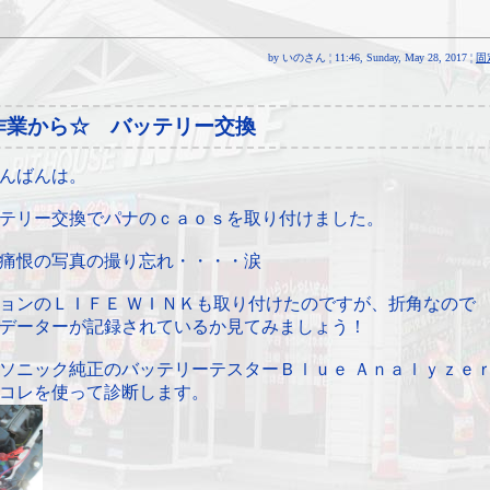
by いのさん ¦ 11:46, Sunday, May 28, 2017 ¦
固
作業から☆ バッテリー交換
んばんは。
テリー交換でパナのｃａｏｓを取り付けました。
痛恨の写真の撮り忘れ・・・・涙
ョンのＬＩＦＥ ＷＩＮＫも取り付けたのですが、折角なので
データーが記録されているか見てみましょう！
ソニック純正のバッテリーテスターＢｌｕｅ Ａｎａｌｙｚｅｒ
コレを使って診断します。