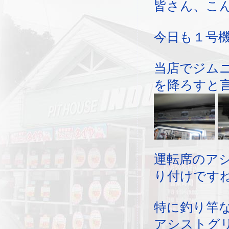
皆さん、こ
今日も１号
当店でジム
を降ろすと
運転席のア
り付けですね
特に釣り竿
アシストグ