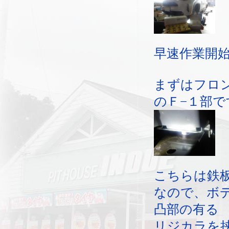
早速作業開
まずはフロ
のＦ−１部で
こちらは鉄
なので、ボ
凸部の有る
リジカラを