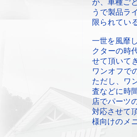
が、車種ご
うで製品ラ
限られてい
一世を風靡
クターの時
せて頂いて
ワンオフで
ただし、ワ
査などに時
店でパーツ
対応させて
様向けのメ