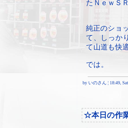
たＮｅｗＳ
純正のショ
て、しっか
て山道も快
では。
by いのさん ¦ 18:49, Satur
☆本日の作