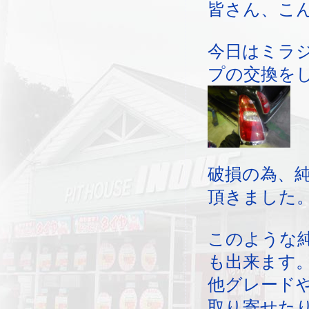
皆さん、こ
今日はミラ
プの交換を
破損の為、
頂きました
このような
も出来ます
他グレード
取り寄せた