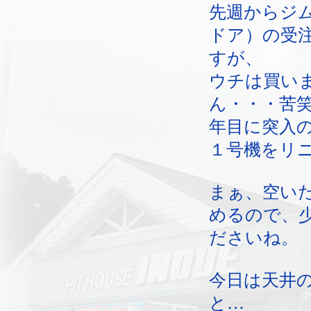
先週からジ
ドア）の受
すが、
ウチは買い
ん・・・苦
年目に突入
１号機をリ
まぁ、空い
めるので、
ださいね。
今日は天井
と…