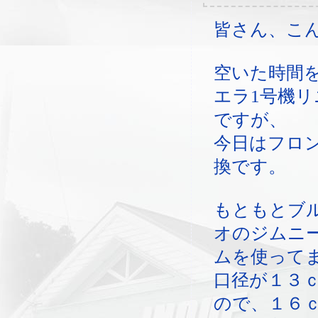
皆さん、こ
空いた時間
エラ1号機
ですが、
今日はフロ
換です。
もともとブ
オのジムニ
ムを使って
口径が１３
ので、１６