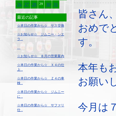
26
27
28
29
30
31
皆さん
最近の記事
おめで
☆本日の作業から☆ サス交換
☆お知らせ☆ ジムニー・シエ
す。
ラ ..
☆お知らせ☆ ８月の営業案内
本年も
☆本日の作業から☆ Ｘ４の仕
上 ..
お願い
☆本日の作業から☆ Ｚ４の車
検 ..
☆本日の作業から☆ ジムニー
に ..
今月は
☆本日の作業から☆ サファリ
仕 ..