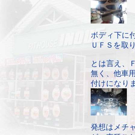
ボディ下に
ＵＦＳを取
とは言え、
無く、他車
付けになり
発想はメチ