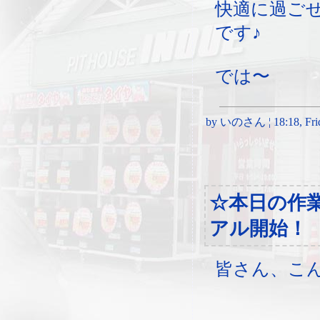
快適に過ご
です♪
では〜
by いのさん ¦ 18:18, Frida
☆本日の作
アル開始！
皆さん、こ