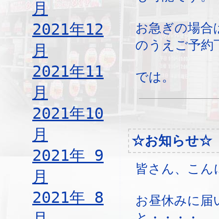
月
2021年12
お急ぎの場合
のうえご予約
月
2021年11
では。
月
2021年10
月
☆お知らせ☆
2021年 9
皆さん、こん
月
2021年 8
お昼休みに届
月
と・・・・