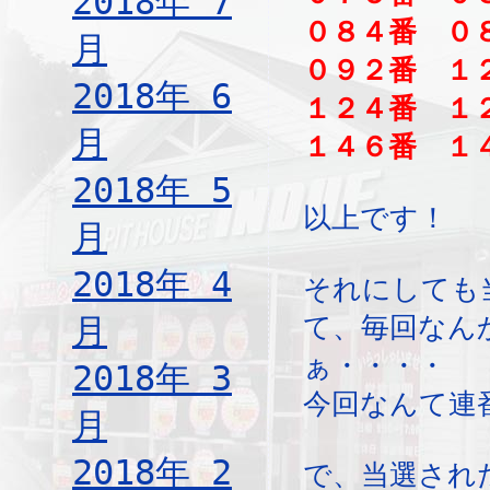
2018年 7
０８４番 ０
月
０９２番 １
2018年 6
１２４番 １
月
１４６番 １
2018年 5
以上です！
月
2018年 4
それにしても
月
て、毎回なん
ぁ・・・・
2018年 3
今回なんて連
月
2018年 2
で、当選され