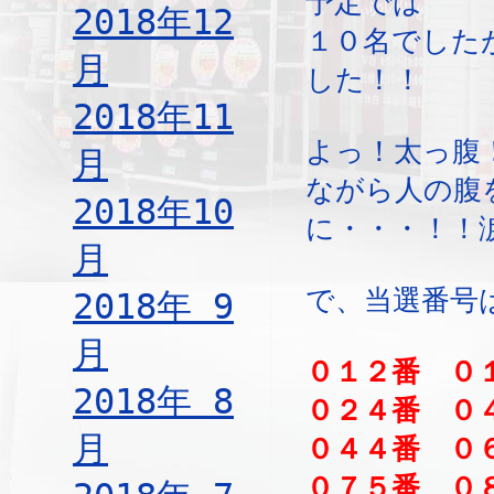
予定では
2018年12
１０名でした
月
した！！
2018年11
よっ！太っ腹
月
ながら人の腹
2018年10
に・・・！！
月
で、当選番号
2018年 9
月
０１２番 ０
2018年 8
０２４番 ０
月
０４４番 ０
０７５番 ０