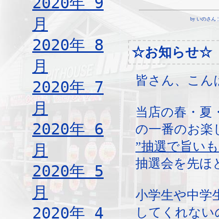
2020年 9
月
by いのさん ¦ 1
2020年 8
☆お知らせ☆
月
皆さん、こん
2020年 7
月
当店の春・夏
2020年 6
の一番のお楽
”抽選で旨い
月
抽選会を先ほ
2020年 5
月
小学生や中学
2020年 4
してくれない