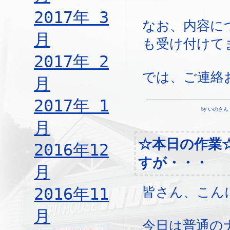
2017年 3
なお、内容に
月
も受け付けて
2017年 2
では、ご連絡
月
2017年 1
by いのさん ¦ 1
月
☆本日の作業
2016年12
すが・・・
月
2016年11
皆さん、こん
月
今日は普通の