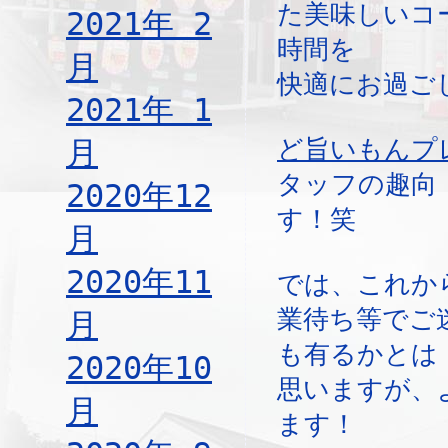
た美味しいコ
2021年 2
時間を
月
快適にお過ご
2021年 1
月
ど旨いもんプ
タッフの趣向
2020年12
す！笑
月
2020年11
では、これか
業待ち等でご
月
も有るかとは
2020年10
思いますが、
月
ます！