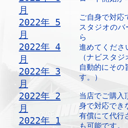
月
ご自身で対応
2022年 5
スタジオのバ
月
ら
2022年 4
進めてくださ
（ナビスタジ
月
自動的にその
2022年 3
す。）
月
2022年 2
当店でご購入
身で対応でき
月
有償にて代行
2022年 1
も可能です。