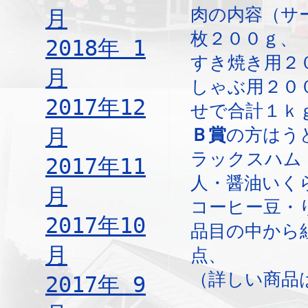
肉の内容（サ
月
枚２００ｇ、
2018年 1
すき焼き用２
月
しゃぶ用２０
2017年12
せで合計１ｋ
月
Ｂ賞
の方はう
ラックスハム
2017年11
人・醤油いく
月
コーヒー豆・
2017年10
品目の中から
月
点、
（詳しい商品
2017年 9