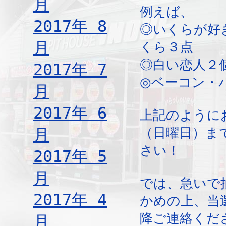
月
例えば、
2017年 8
◎いくらが好
月
くら３点
◎白い恋人２
2017年 7
◎ベーコン・
月
2017年 6
上記のように
月
（日曜日）ま
さい！
2017年 5
月
では、急いで
2017年 4
かめの上、当
降ご連絡くだ
月