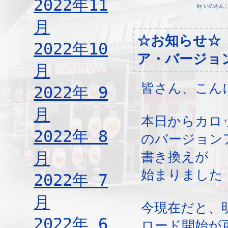
2022年11
by いのさん ¦ 23
月
☆お知らせ☆
2022年10
ア・バージョ
月
皆さん、こん
2022年 9
月
本日からカロ
2022年 8
のバージョン
月
書き換えが
始まりました
2022年 7
月
今現在だと、
2022年 6
ロード開始が