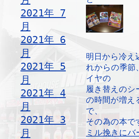
2021年 7
月
2021年 6
月
明日から冷え
2021年 5
れからの季節
イヤの
月
履き替えのシ
2021年 4
の時間が増え
月
で、
2021年 3
その為の本で
月
ミル挽きにバ