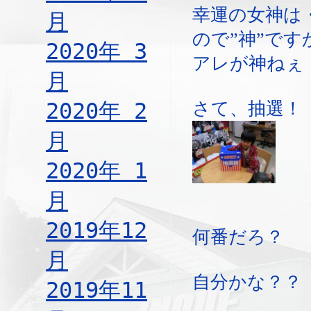
幸運の女神は
月
ので”神”です
2020年 3
アレが神ねぇ
月
2020年 2
さて、抽選！
月
2020年 1
月
2019年12
何番だろ？
月
自分かな？？
2019年11