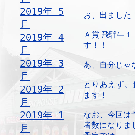
2019年 5
お、出ました
月
Ａ賞 飛騨牛１
2019年 4
す！！
月
2019年 3
あ、自分じゃ
月
とりあえず、
2019年 2
ます！
月
2019年 1
なお、今回は
者数になりま
月