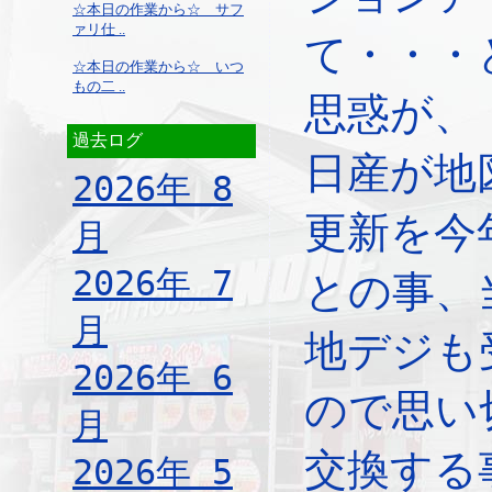
☆本日の作業から☆ サフ
ァリ仕 ..
て・・・
☆本日の作業から☆ いつ
もの二 ..
思惑が、
過去ログ
日産が地
2026年 8
更新を今
月
2026年 7
との事、
月
地デジも
2026年 6
ので思い
月
交換する
2026年 5