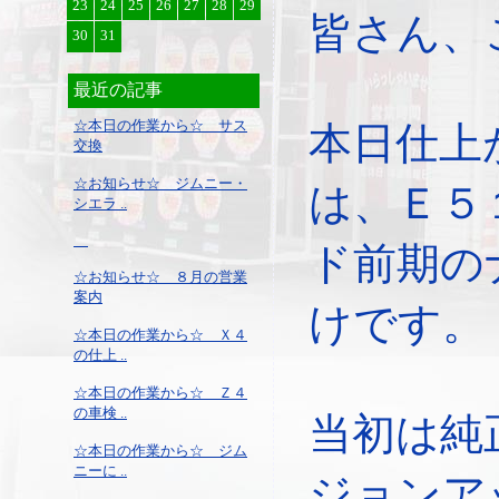
23
24
25
26
27
28
29
皆さん、
30
31
最近の記事
☆本日の作業から☆ サス
本日仕上
交換
☆お知らせ☆ ジムニー・
は、Ｅ５
シエラ ..
ド前期の
☆お知らせ☆ ８月の営業
案内
けです。
☆本日の作業から☆ Ｘ４
の仕上 ..
☆本日の作業から☆ Ｚ４
の車検 ..
当初は純
☆本日の作業から☆ ジム
ニーに ..
ジョンア