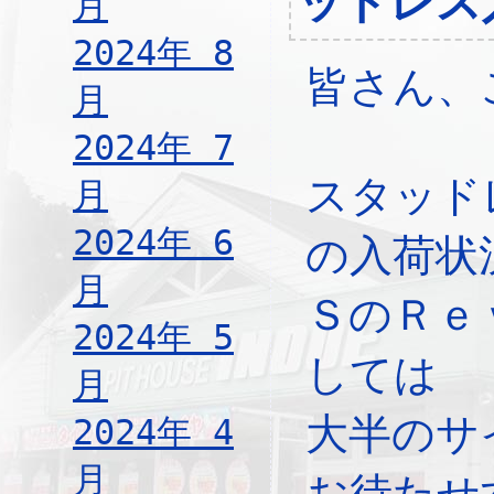
ッドレス
月
2024年 8
皆さん、
月
2024年 7
スタッド
月
2024年 6
の入荷状
月
ＳのＲｅ
2024年 5
しては
月
大半のサ
2024年 4
月
お待たせ