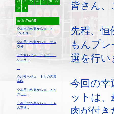
23
24
25
26
27
28
29
皆さん、
30
31
最近の記事
先程、恒
☆本日の作業から☆ Ｎ
−ＶＡＮ ..
もんプレ
☆本日の作業から☆ サス
交換
選を行い
☆お知らせ☆ ジムニー・
シエラ ..
☆お知らせ☆ ８月の営業
今回の幸
案内
☆本日の作業から☆ Ｘ４
ットは、
の仕上 ..
☆本日の作業から☆ Ｚ４
肉が付き
の車検 ..