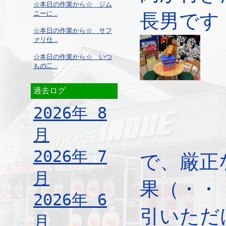
☆本日の作業から☆ ジム
ニーに ..
長男です
☆本日の作業から☆ サフ
ァリ仕 ..
☆本日の作業から☆ いつ
もの二 ..
過去ログ
2026年 8
月
2026年 7
で、厳正
月
果（・・
2026年 6
引いただ
月