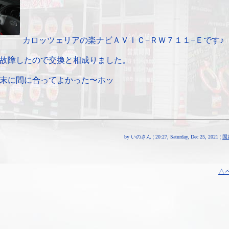
カロッツェリアの楽ナビＡＶＩＣ−ＲＷ７１１−Ｅです♪
故障したので交換と相成りました。
末に間に合ってよかった〜ホッ
by いのさん ¦ 20:27, Saturday, Dec 25, 2021 ¦
固
△