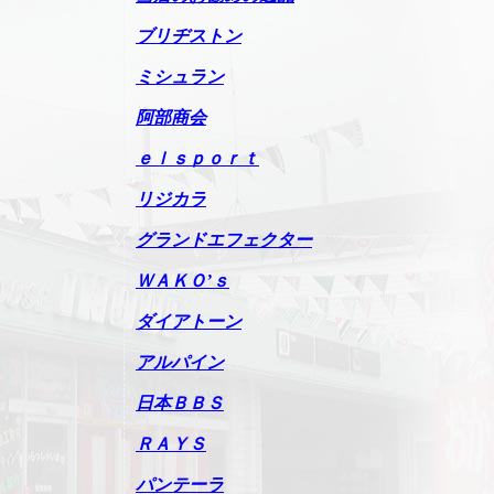
ブリヂストン
ミシュラン
阿部商会
ｅｌｓｐｏｒｔ
リジカラ
グランドエフェクター
ＷＡＫＯ’ｓ
ダイアトーン
アルパイン
日本ＢＢＳ
ＲＡＹＳ
パンテーラ