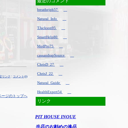
最近のコメント
breathejph57
on
Natural_Info
on
TJackson95
on
SmartHelp80
on
MedPro75
on
cassandrapSource
on
ChrisD_27
on
ChrisJ_22
on
定リンク
¦
コメント(0)
Natural_Guide
on
HealthExpert54
on
ページのトップへ
リンク
PIT HOUSE INOUE
当店のお勧めの逸品