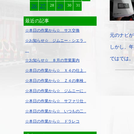
26
27
28
29
30
31
最近の記事
☆本日の作業から☆ サス交換
元のナビが
☆お知らせ☆ ジムニー・シエラ ..
しかし、年
ではでは。
☆お知らせ☆ ８月の営業案内
☆本日の作業から☆ Ｘ４の仕上 ..
☆本日の作業から☆ Ｚ４の車検 ..
☆本日の作業から☆ ジムニーに ..
☆本日の作業から☆ サファリ仕 ..
☆本日の作業から☆ いつもの二 ..
☆本日の作業から☆ ドラレコ