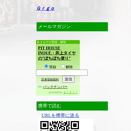
Ｇｒｇｏ
メールマガジン
メルマガ登録・解除
PIT HOUSE
INOUE・井上タイヤ
の”ぼちぼち便り”
登録
解除
読者登録規約
>>
バックナンバー
powered by
まぐまぐ！
携帯で読む
URLを携帯に送る