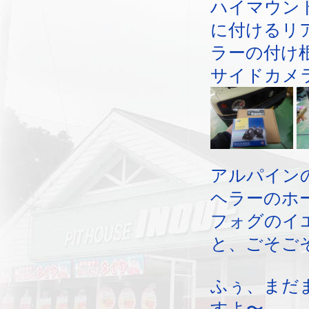
ハイマウン
に付けるリ
ラーの付け
サイドカメ
アルパイン
ヘラーのホ
フォグのイ
と、ごそご
ふぅ、まだ
すよ〜