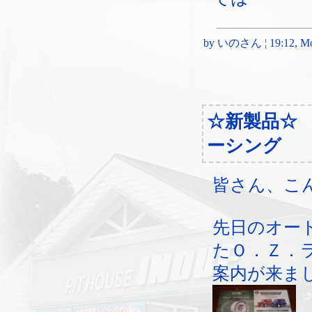
by いのさん ¦ 19:12, Mon
☆新製品☆
ーシング
皆さん、こ
先日のオー
たＯ．Ｚ．
案内が来ま