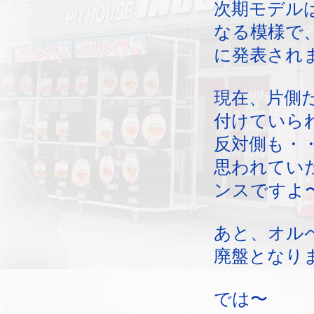
次期モデル
なる模様で
に発表され
現在、片側
付けていら
反対側も・
思われてい
ンスですよ
あと、オル
廃盤となり
では〜