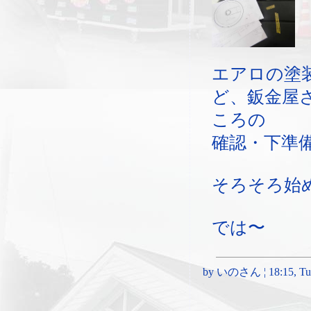
エアロの塗
ど、鈑金屋
ころの
確認・下準
そろそろ始
では〜
by いのさん ¦ 18:15, Tues