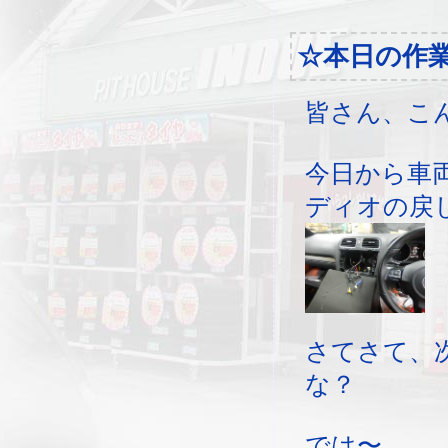
☆本日の作
皆さん、こ
今日から車
ディオの戻
さてさて、
な？
では〜