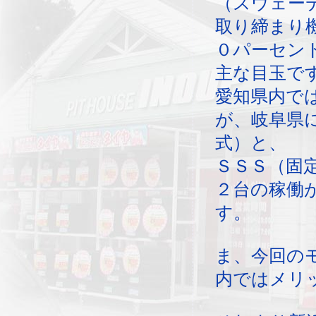
（スウェー
取り締まり
０パーセン
主な目玉で
愛知県内で
が、岐阜県
式）と、
ＳＳＳ（固
２台の稼働
す。
ま、今回の
内ではメリ