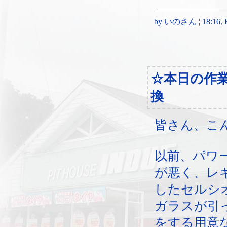
by いのさん ¦ 18:16, Fri
☆本日の作
換
皆さん、こ
以前、パワ
が悪く、レ
したセルシ
ガラスが引
をする用意