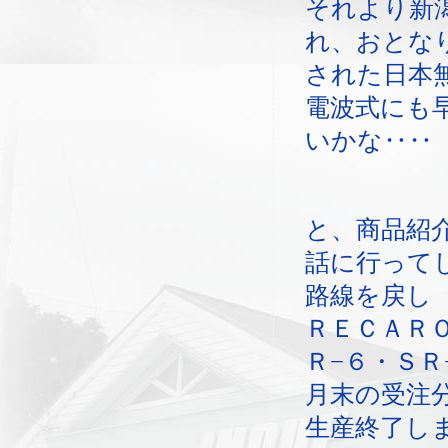
それより新
れ、おとな
された日本
電波式にも
いかな‥‥
と、商品紹
話に行って
路線を戻し
ＲＥＣＡＲ
Ｒ−６・ＳＲ
月末の受注
生産終了し