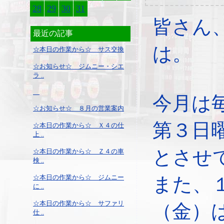
28
29
30
31
皆さん
最近の記事
は。
☆本日の作業から☆ サス交換
☆お知らせ☆ ジムニー・シエ
ラ ..
今月は
☆お知らせ☆ ８月の営業案内
第３日
☆本日の作業から☆ Ｘ４の仕
上 ..
とさせ
☆本日の作業から☆ Ｚ４の車
検 ..
☆本日の作業から☆ ジムニー
また、
に ..
☆本日の作業から☆ サファリ
（金）
仕 ..