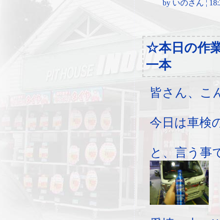
by いのさん ¦ 18:20,
☆本日の作
一本
皆さん、こ
今日は車検
と、言う事