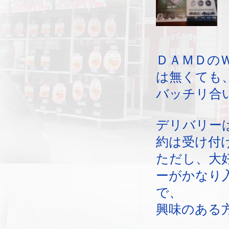
ＤＡＭＤの
は無くても
バッチリ合
デリバリー
約は受け付
ただし、大
ーがかなり
で、
興味のある