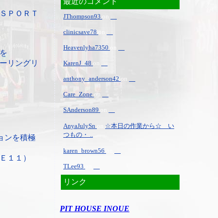
最近のコメント
ＳＰＯＲＴ
JThompson93
on
clinicsave78
on
Heavenlyha7350
on
を
ーリングリ
KarenJ_48
on
anthony_anderson42
on
Care_Zone
on
SAnderson89
on
AnyaJulySn
on
☆本日の作業から☆ い
つもの・ ..
ョンを積極
karen_brown56
on
Ｅ１１）
TLee93
on
リンク
PIT HOUSE INOUE