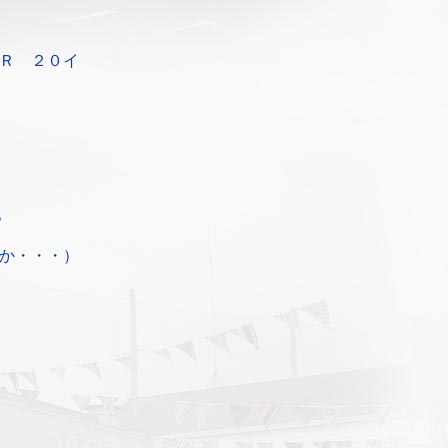
Ｒ ２０イ
。
か・・・）