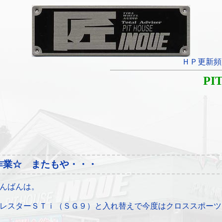
ＨＰ更新頻
PI
作業☆ またもや・・・
んばんは。
レスターＳＴｉ（ＳＧ９）と入れ替えで今度はクロススポーツ