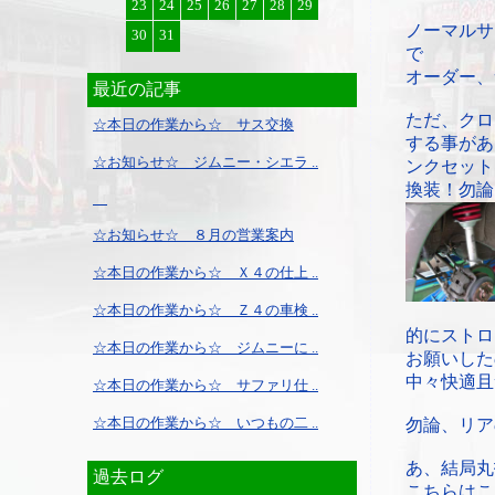
23
24
25
26
27
28
29
ノーマルサ
30
31
で
オーダー、
最近の記事
ただ、クロ
☆本日の作業から☆ サス交換
する事があ
☆お知らせ☆ ジムニー・シエラ ..
ンクセット
換装！勿論
☆お知らせ☆ ８月の営業案内
☆本日の作業から☆ Ｘ４の仕上 ..
☆本日の作業から☆ Ｚ４の車検 ..
的にストロ
☆本日の作業から☆ ジムニーに ..
お願いした
中々快適且
☆本日の作業から☆ サファリ仕 ..
☆本日の作業から☆ いつもの二 ..
勿論、リア
あ、結局丸
過去ログ
こちらはこ