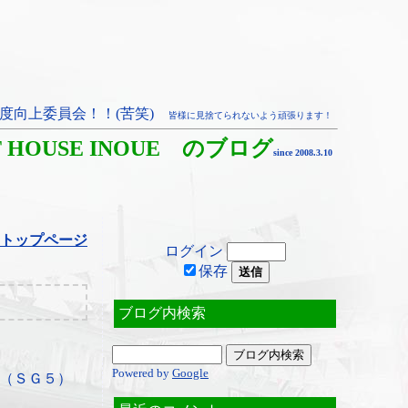
度向上委員会！！(苦笑)
皆様に見捨てられないよう頑張ります！
T HOUSE INOUE のブログ
since 2008.3.10
トップページ
ログイン
保存
ブログ内検索
Powered by
Google
（ＳＧ５）