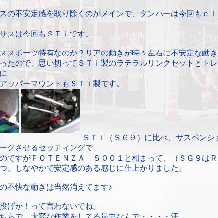
スの不安定感を取り除くのがメインで、ダンパーは今回もｅｌ
サスは今回もＳＴｉです。
ススポーツ特有なのか？リアの動きが時々左右に不安定な動き
ったので、思い切ってＳＴｉ製のラテラルリンクセットとトレ
に
アッパーマウントもＳＴｉ製です。
ＳＴｉ（ＳＧ９）に比べ、サスペンシ
ークさせるセッティングで
のですがＰＯＴＥＮＺＡ Ｓ００１と相まって、（ＳＧ９はＲ
つ、しなやかで安定感のある感じに仕上がりました。
の不快な動きは当然消えてます♪
投げか！って言わないでね。
ちらで、大変な作業をしてる最中なんで・・・・汗