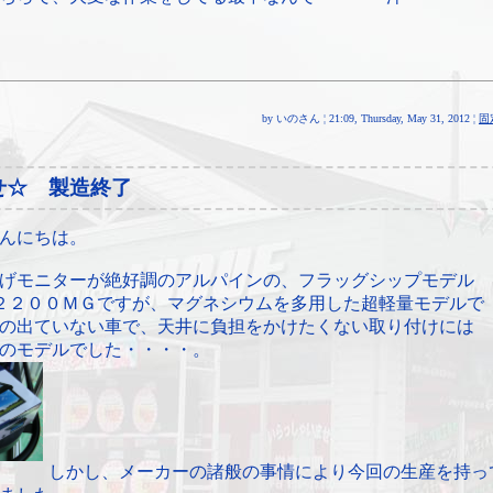
by いのさん ¦ 21:09, Thursday, May 31, 2012 ¦
固
せ☆ 製造終了
んにちは。
げモニターが絶好調のアルパインの、フラッグシップモデル
２２００ＭＧですが、マグネシウムを多用した超軽量モデルで
の出ていない車で、天井に負担をかけたくない取り付けには
のモデルでした・・・・。
しかし、メーカーの諸般の事情により今回の生産を持っ