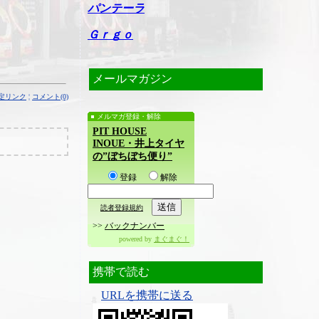
パンテーラ
Ｇｒｇｏ
メールマガジン
定リンク
¦
コメント(0)
メルマガ登録・解除
PIT HOUSE
INOUE・井上タイヤ
の”ぼちぼち便り”
登録
解除
読者登録規約
>>
バックナンバー
powered by
まぐまぐ！
携帯で読む
URLを携帯に送る