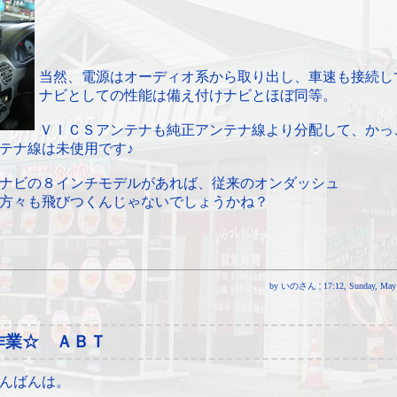
当然、電源はオーディオ系から取り出し、車速も接続し
ナビとしての性能は備え付けナビとほぼ同等。
ＶＩＣＳアンテナも純正アンテナ線より分配して、かっ
テナ線は未使用です♪
ナビの８インチモデルがあれば、従来のオンダッシュ
方々も飛びつくんじゃないでしょうかね？
by いのさん ¦ 17:12, Sunday, May 
作業☆ ＡＢＴ
んばんは。