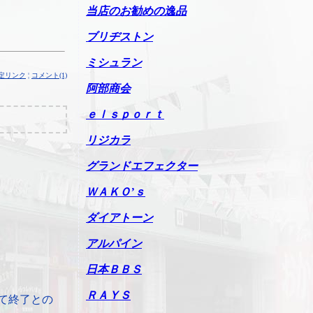
当店のお勧めの逸品
ブリヂストン
ミシュラン
定リンク
¦
コメント(1)
阿部商会
ｅｌｓｐｏｒｔ
リジカラ
グランドエフェクター
ＷＡＫＯ’ｓ
ダイアトーン
アルパイン
日本ＢＢＳ
ＲＡＹＳ
て終了との