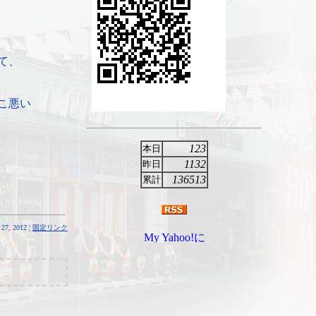
て、
こ悪い
123
本日
1132
昨日
136513
累計
27, 2012 ¦
固定リンク