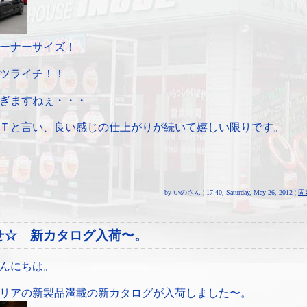
ーナーサイズ！
ツライチ！！
ぎますねぇ・・・
Ｔと言い、良い感じの仕上がりが続いて嬉しい限りです。
by いのさん ¦ 17:40, Saturday, May 26, 2012 ¦
固
せ☆ 新カタログ入荷〜。
んにちは。
リアの新製品満載の新カタログが入荷しました〜。