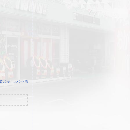
定リンク
¦
コメント(0)