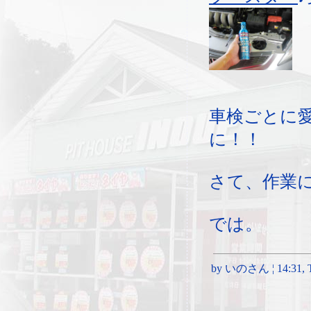
車検ごとに
に！！
さて、作業
では。
by いのさん ¦ 14:31, Tu