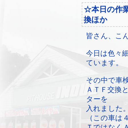
☆本日の作
換ほか
皆さん、こ
今日は色々
ています。
その中で車
ＡＴＦ交換
ターを
入れました
（この車は
Ｔではなく