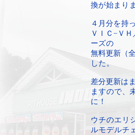
換が始まり
４月分を持
ＶＩＣ−ＶＨ
ーズの
無料更新（
した。
差分更新は
ますので、
に！
ウチのエリ
ルモデルチ