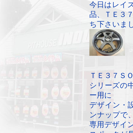
今日はレイ
品、ＴＥ３
ち下さいま
ＴＥ３７Ｓ
シリーズの
ー用に
デザイン・
ンナップで
専用デザイ