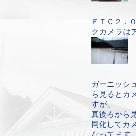
ＥＴＣ２．
クカメラは
ガーニッシ
ら見るとカ
すが、
真後ろから
同化してカ
なってます