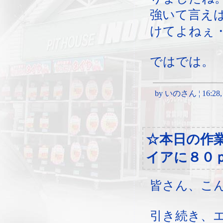
強いて言え
けてよねぇ
ではでは。
by いのさん ¦ 16:28, 
☆本日の作
イアに８０
皆さん、こ
引き続き、