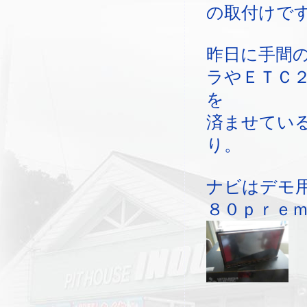
の取付けで
昨日に手間
ラやＥＴＣ
を
済ませてい
り。
ナビはデモ
８０ｐｒｅ