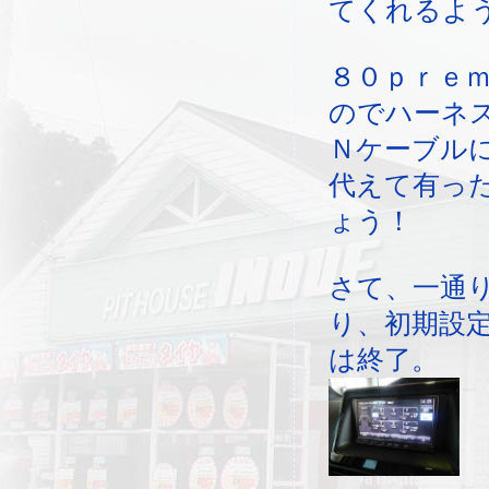
てくれるよ
８０ｐｒｅ
のでハーネ
Ｎケーブル
代えて有っ
ょう！
さて、一通
り、初期設
は終了。