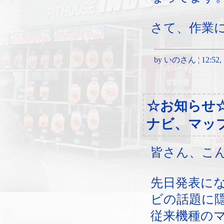
さて、作業
by いのさん ¦ 12:52, Sa
☆お知らせ
ナビ、マッ
皆さん、こ
先日発表に
ビの話題に
従来機種の