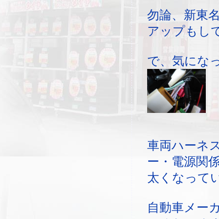
勿論、新東
アップもし
で、気にな
車両ハーネ
ー・電源関
太くなって
自動車メー