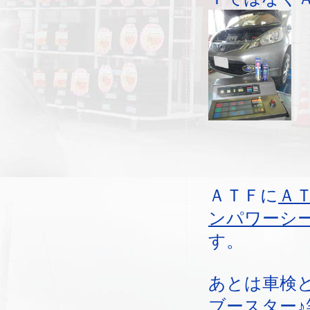
ＡＴＦに
Ａ
ンパワーシ
す。
あとは車検
ブースター
♪