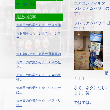
エアコンフィルター
29
30
31
プレミアムパワーの
す！
最近の記事
プレミアムパワーに
☆本日の作業から☆ サス交換
す！！
☆お知らせ☆ ジムニー・シエ
ラ ..
☆お知らせ☆ ８月の営業案内
☆本日の作業から☆ Ｘ４の仕
上 ..
是
☆本日の作業から☆ Ｚ４の車
く！！
検 ..
さて、ネタになりに
☆本日の作業から☆ ジムニー
に ..
ます。笑
☆本日の作業から☆ サファリ
ではでは。
仕 ..