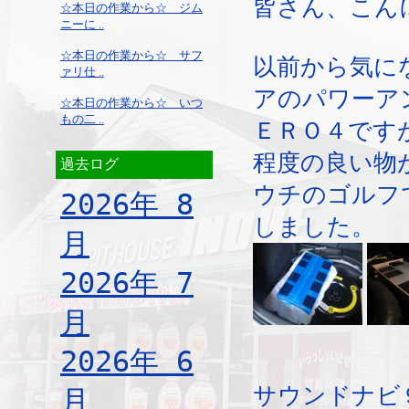
皆さん、こん
☆本日の作業から☆ ジム
ニーに ..
☆本日の作業から☆ サフ
以前から気に
ァリ仕 ..
アのパワーア
☆本日の作業から☆ いつ
もの二 ..
ＥＲＯ４です
程度の良い物
過去ログ
ウチのゴルフ
2026年 8
しました。
月
2026年 7
月
2026年 6
サウンドナビ
月