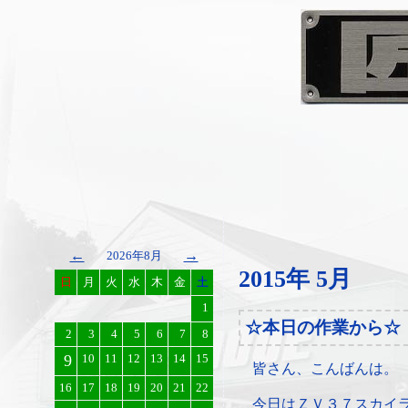
←
→
2026年8月
2015年 5月
日
月
火
水
木
金
土
1
☆本日の作業から☆
2
3
4
5
6
7
8
9
10
11
12
13
14
15
皆さん、こんばんは。
16
17
18
19
20
21
22
今日はＺＶ３７スカイ