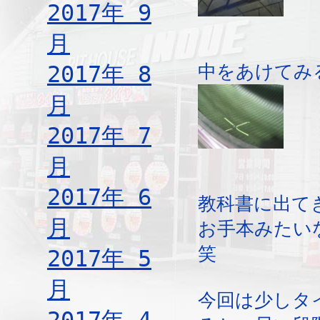
2017年 9
月
2017年 8
中をあけてみ
月
2017年 7
月
2017年 6
教科書に出て
月
お手本みたい
笑
2017年 5
月
今回は少しタ