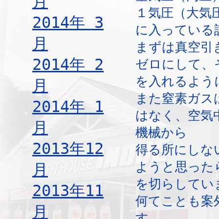
月
１気圧（大気
2014年 3
に入っている
月
まずは真空引
2014年 2
ゼロにして、
を入れるよう
月
また窒素ガス
2014年 1
はなく、空気
月
機械から
2013年12
得る所にしな
ようと思った
月
を切らしてい
2013年11
何てことも案
月
す。