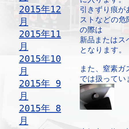
2015年12
引きずり痕が
ストなどの危
月
の際は
2015年11
新品またはス
月
となります。
2015年10
また、窒素ガ
月
では扱ってい
2015年 9
月
2015年 8
月