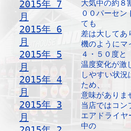
2015年 7
大気中の約８
００パーセン
月
ても
2015年 6
差は大してあ
月
機のようにマ
2015年 5
４・５０度と
温度変化が激
月
しやすい状況
2015年 4
ため、
月
意味がありま
2015年 3
当店ではコン
エアドライヤ
月
中の
2015年 2