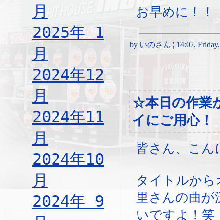
月
お早めに！！
2025年 1
by いのさん ¦ 14:07, Friday, 
月
2024年12
月
☆本日の作業
2024年11
イにご用心！
月
皆さん、こん
2024年10
月
タイトルから
里さんの曲が
2024年 9
いですよ！笑