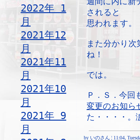
週間に内に新
2022年 1
されると
月
思われます。
2021年12
また分かり次
月
ね！
2021年11
月
では。
2021年10
Ｐ．Ｓ．今回
月
変更のお知ら
2021年 9
た・・・・。
月
by いのさん ¦ 11:04, Tuesday