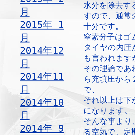
水分を除去す
月
すので、通常
2015年 1
十分です。
月
窒素分子はゴ
タイヤの内圧
2014年12
も言われます
月
その理論であ
2014年11
ら充填圧から
月
で、
それ以上は下
2014年10
になります。
月
そんな事より
2014年 9
る空気で、定