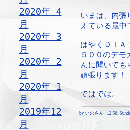
2020年 4
いまは、内張
月
えている最中
2020年 3
はやくＤＩＡ
月
５００のデモ
2020年 2
んに聞いても
月
頑張ります！
2020年 1
ではでは。
月
2019年12
by いのさん ¦ 12:58, Sunday
月