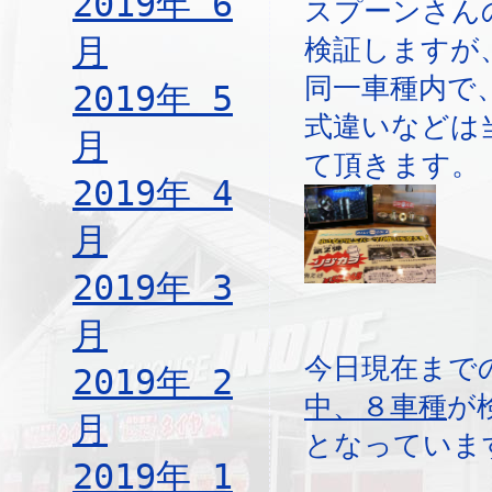
2019年 6
スプーンさん
月
検証しますが
同一車種内で
2019年 5
式違いなどは
月
て頂きます。
2019年 4
月
2019年 3
月
今日現在まで
2019年 2
中、８車種
が
月
となっていま
2019年 1