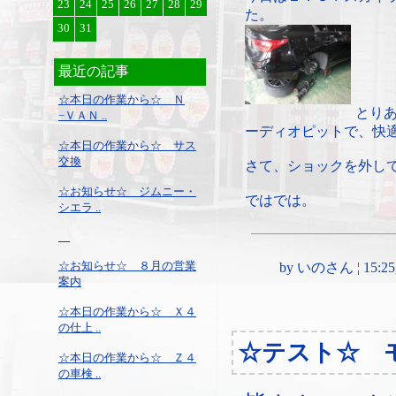
23
24
25
26
27
28
29
た。
30
31
最近の記事
☆本日の作業から☆ Ｎ
とり
−ＶＡＮ ..
ーディオピットで、快適
☆本日の作業から☆ サス
交換
さて、ショックを外し
☆お知らせ☆ ジムニー・
ではでは。
シエラ ..
☆お知らせ☆ ８月の営業
by いのさん ¦ 15:25, 
案内
☆本日の作業から☆ Ｘ４
の仕上 ..
☆テスト☆ 
☆本日の作業から☆ Ｚ４
の車検 ..