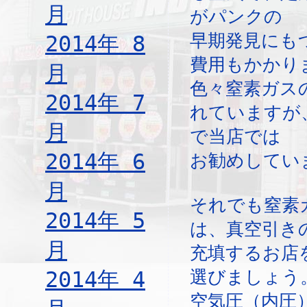
月
がパンクの
早期発見にも
2014年 8
費用もかかり
月
色々窒素ガス
2014年 7
れていますが
月
で当店では
2014年 6
お勧めしてい
月
それでも窒素
2014年 5
は、真空引き
月
充填するお店
2014年 4
選びましょう
空気圧（内圧