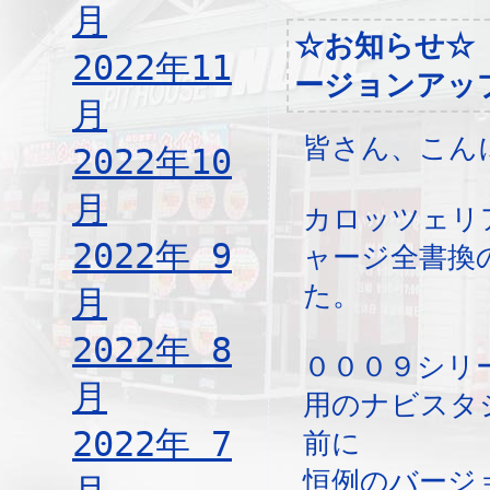
月
☆お知らせ☆
2022年11
ージョンアッ
月
皆さん、こん
2022年10
月
カロッツェリ
2022年 9
ャージ全書換
た。
月
2022年 8
０００９シリ
月
用のナビスタ
2022年 7
前に
恒例のバージ