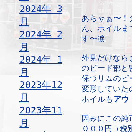
2024年 3
あちゃぁ〜！
月
ん、ホイルま
2024年 2
す〜涙
月
外見だけなら
2024年 1
のビード部と
月
保つリムのビ
2023年12
変形していた
月
ホイルも
アウ
2023年11
因みにこの純
月
０００円（税