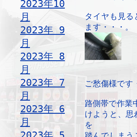
2023年10
月
タイヤも見る
ます・・・。
2023年 9
月
2023年 8
月
2023年 7
ご愁傷様です
月
路側帯で作業
2023年 6
けようと、思
月
を
2023年 5
踏んでしまう