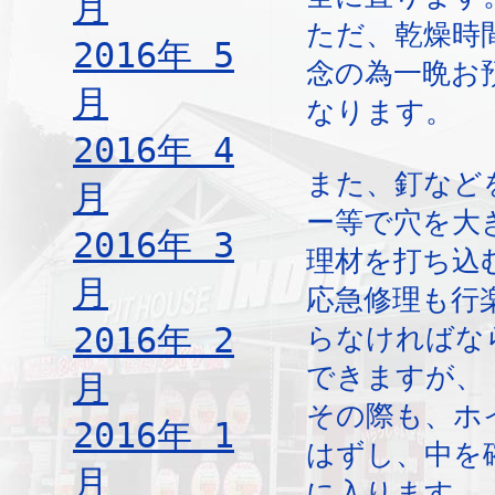
月
ただ、乾燥時
2016年 5
念の為一晩お
月
なります。
2016年 4
また、釘など
月
ー等で穴を大
2016年 3
理材を打ち込
月
応急修理も行
2016年 2
らなければな
できますが、
月
その際も、ホ
2016年 1
はずし、中を
月
に入ります。