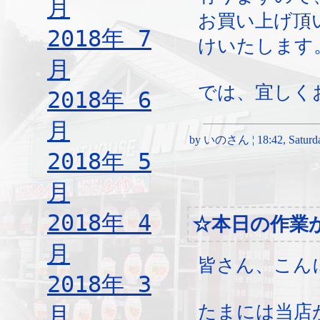
月
お買い上げ頂
2018年 7
けいたします
月
では、宜しく
2018年 6
月
by いのさん ¦ 18:42, Saturda
2018年 5
月
2018年 4
☆本日の作業
月
皆さん、こん
2018年 3
たまには当店
月