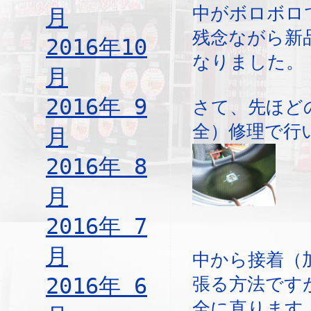
中がボロボロ
月
残念ながら新
2016年10
なりました。
月
2016年 9
さて、先ほど
全）修理で行
月
2016年 8
月
2016年 7
月
中から接着（
2016年 6
張る方法です
全に直ります