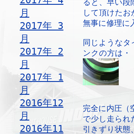
2017年 4
ると、早い段
月
して頂けたお
無事に修理に
2017年 3
月
同じようなタ
2017年 2
ンクの方は・
月
2017年 1
月
2016年12
完全に内圧（
月
で少し走られ
2016年11
引きずり状態