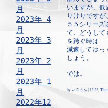
いますが、低
月
りけりですが
2023年 4
５５シリーズ
月
て、どうして
2023年 3
を跨ぐ時は
月
減速してゆっ
しょう。
2023年 2
月
では。
2023年 1
月
by いのさん ¦ 15:57, Thurs
2022年12