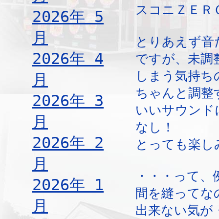
スコニＺＥＲ
2026年 5
月
とりあえず音
2026年 4
ですが、未調
しまう気持ち
月
ちゃんと調整
2026年 3
いいサウンド
月
なし！
2026年 2
とっても楽し
月
・・・って、
2026年 1
間を縫ってな
月
出来ない気が