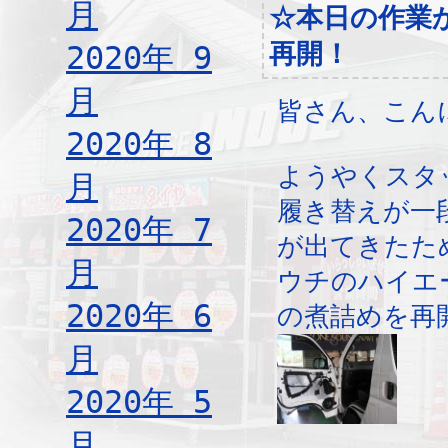
月
☆本日の作業
再開！
2020年 9
月
皆さん、こん
2020年 8
ようやくスタ
月
履き替えが一
2020年 7
が出てきたた
月
ウチのハイエ
2020年 6
の煮詰めを再
月
2020年 5
月