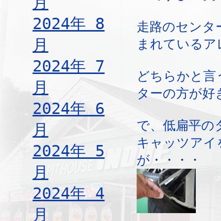
月
2024年 8
走路のセンタ
月
まれているア
2024年 7
どちらかと言
月
ターの方が好
2024年 6
で、低扁平の
月
キャッツアイ
2024年 5
が・・・・
月
2024年 4
月