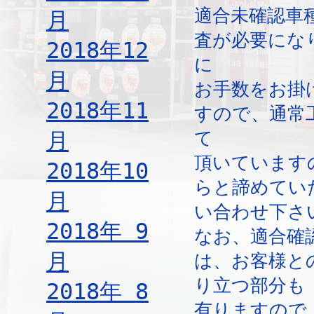
適合未確認車
月
査が必要にな
2018年12
に
月
お手数をお掛
2018年11
すので、通常
月
て
頂いています
2018年10
らと諦めてい
月
い合わせ下さ
2018年 9
なお、適合確
月
は、お客様と
り立つ部分も
2018年 8
有りますので