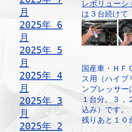
レボリューシ
月
は３台続けて
2025年 6
月
2025年 5
月
国産車・ＨＦ
2025年 4
ス用（ハイブ
月
ンプレッサー
１台分、３，
2025年 3
込み）です。
月
残りあと１０
2025年 2