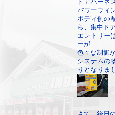
ドアハーネ
パワーウィ
ボディ側の
ら、集中ド
エントリー
ーが
色々な制御
システムの
りとなりま
さて、後日