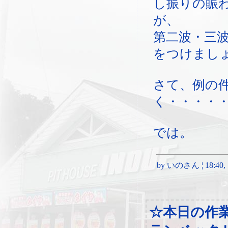
し振りの賑
が、
第二波・三
をつけまし
さて、例の
く・・・・
では。
by いのさん ¦ 18:40, Sa
☆本日の作