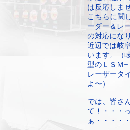
は反応しま
こちらに関
ーダー＆レ
の対応にな
近辺では岐
います。（
型のＬＳＭ−
レーザータ
よ〜）
では、皆さ
て！・・・
ぁ・・・・