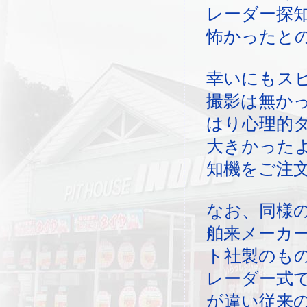
レーダー探
怖かったと
幸いにもス
撮影は無か
はり心理的
大きかった
知機をご注
なお、同様
舶来メーカ
ト社製のも
レーダー式
が違い従来