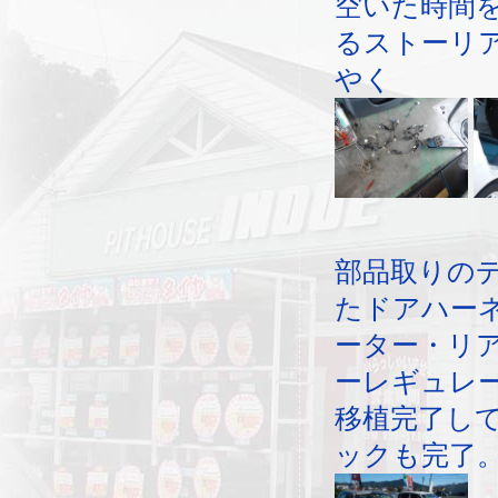
空いた時間
るストーリ
やく
部品取りの
たドアハー
ーター・リ
ーレギュレ
移植完了し
ックも完了