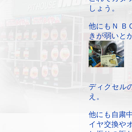
しょう。
他にもＮ Ｂ
きが弱いと
ディクセル
え。
他にも自粛
イヤ交換や