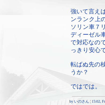
強いて言え
ンランク上
ソリン車７
ディーゼル
で対応なの
っきり安心
転ばぬ先の
うか？
ではでは。
by いのさん ¦ 15:02, Fri