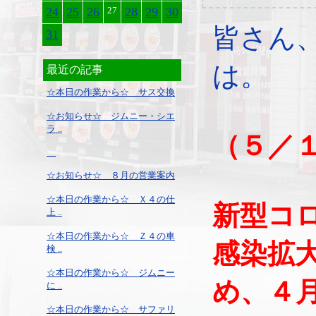
24
25
26
27
28
29
30
皆さん
31
は。
最近の記事
☆本日の作業から☆ サス交換
☆お知らせ☆ ジムニー・シエ
ラ ..
（５／
☆お知らせ☆ ８月の営業案内
☆本日の作業から☆ Ｘ４の仕
新型コ
上 ..
☆本日の作業から☆ Ｚ４の車
感染拡
検 ..
☆本日の作業から☆ ジムニー
め、４
に ..
☆本日の作業から☆ サファリ