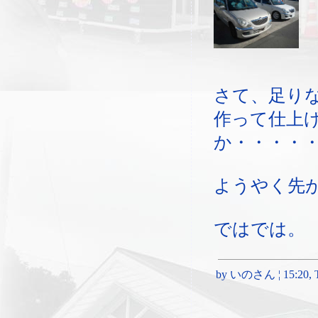
さて、足り
作って仕上
か・・・・
ようやく先
ではでは。
by いのさん ¦ 15:20, Tu