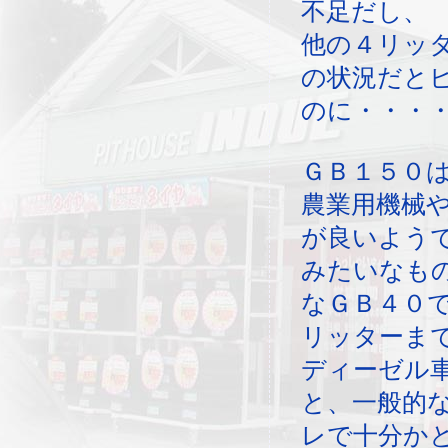
不足だし、
他の４リッ
の状況だと
のに・・・
ＧＢ１５０
農業用機械
が良いよう
みたいなも
なＧＢ４０
リッターま
ディーゼル
と、一般的
レで十分か