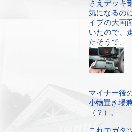
さえデッキ
気になるの
イプの大画
いたので、
たそうで、
マイナー後
小物置き場
（？）。
これでガタ