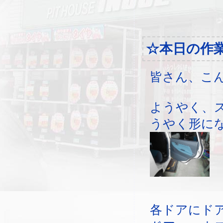
☆本日の作
皆さん、こ
ようやく、
うやく形に
各ドアにド