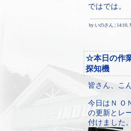
ではでは。
by いのさん ¦ 14:10, M
☆本日の作
探知機
皆さん、こ
今日はＮ Ｏ
の更新とレ
付けました