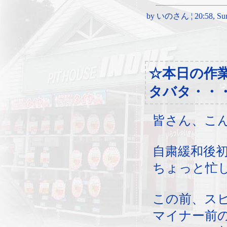
by いのさん ¦ 20:58, Sund
☆本日の作
タバタ・・
皆さん、こ
自粛緩和後
ちょっと忙
この前、ス
マイナー前の