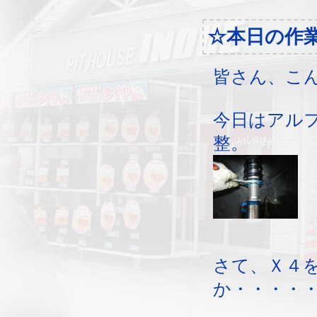
☆本日の作
皆さん、こ
今日はアル
整。
さて、Ｘ４
か・・・・