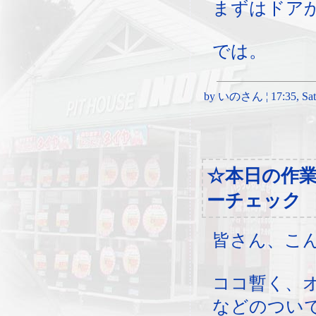
まずはドア
では。
by いのさん ¦ 17:35, Satur
☆本日の作
ーチェック
皆さん、こ
ココ暫く、
などのつい