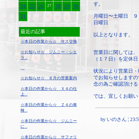
す。
24
25
26
27
28
29
30
31
月曜日〜土曜日 ９
日曜日 ９：
最近の記事
以上となります。
☆本日の作業から☆ サス交換
☆お知らせ☆ ジムニー・シエ
営業日に関しては、
ラ ..
（１７日）を定休日
状況により営業日・
でお知らせしますの
☆お知らせ☆ ８月の営業案内
念の為ご確認頂ける
☆本日の作業から☆ Ｘ４の仕
上 ..
では、宜しくお願い
☆本日の作業から☆ Ｚ４の車
検 ..
by いのさん ¦ 23:59,
☆本日の作業から☆ ジムニー
に ..
☆本日の作業から☆ サファリ