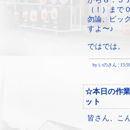
（！）まで
勿論、ビッ
すよ〜♪
ではでは。
by いのさん ¦ 15:59, 
☆本日の作
ット
皆さん、こ