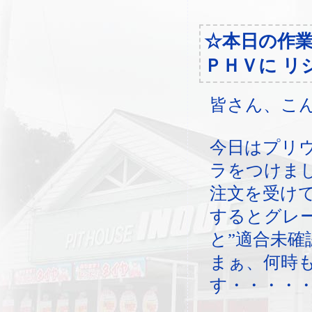
☆本日の作
ＰＨＶに リ
皆さん、こ
今日はプリ
ラをつけま
注文を受け
するとグレー
と”適合未確
まぁ、何時
す・・・・