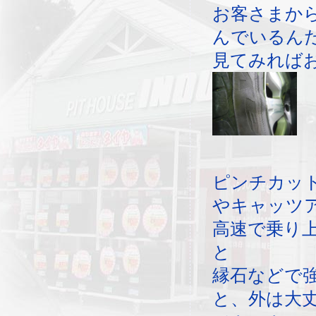
お客さまか
んでいるん
見てみれば
ピンチカッ
やキャッツ
高速で乗り
と
縁石などで
と、外は大