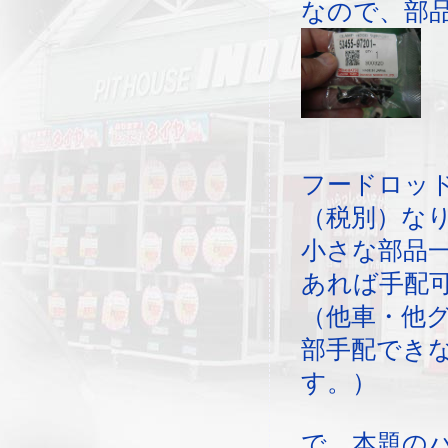
なので、部
フードロッ
（税別）な
小さな部品
あれば手配可
（他車・他
部手配でき
す。）
で、本題の