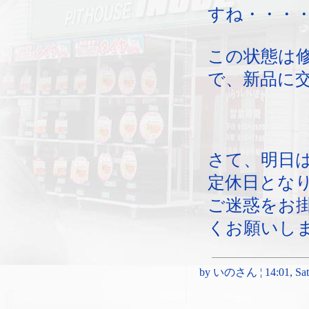
すね・・・
この状態は
で、新品に
さて、明日
定休日とな
ご迷惑をお
くお願いし
by いのさん ¦ 14:01, Satur