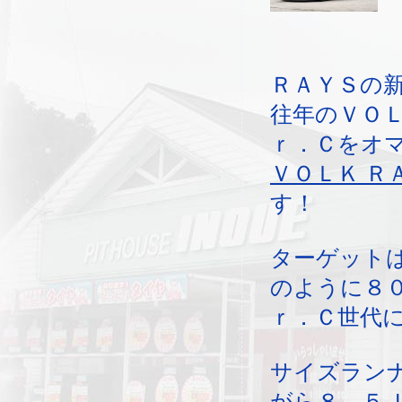
ＲＡＹＳの
往年のＶＯＬ
ｒ．Ｃをオ
ＶＯＬＫ Ｒ
す！
ターゲット
のように８
ｒ．Ｃ世代
サイズラン
がら８．５