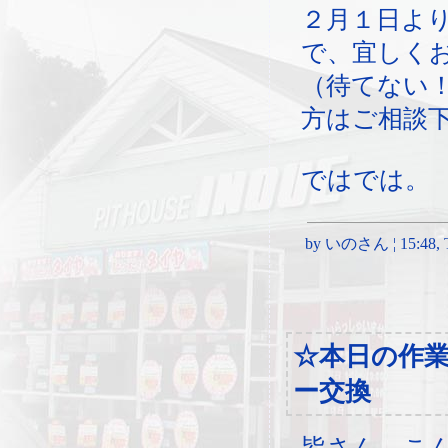
２月１日よ
で、宜しく
（待てない
方はご相談
ではでは。
by いのさん ¦ 15:48, Th
☆本日の作
ー交換
皆さん、こ