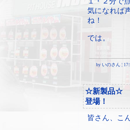
１・２分で
気になれば
ね！
では。
by いのさん ¦ 17:51,
☆新製品☆
登場！
皆さん、こ