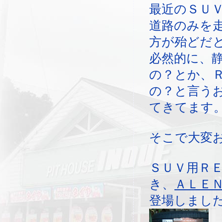
最近のＳＵ
道路のみを
方が殆どだ
必然的に、
の？とか、
の？と言う
てきてます
そこで大変
ＳＵＶ用Ｒ
き、
ＡＬＥＮ
登場しまし