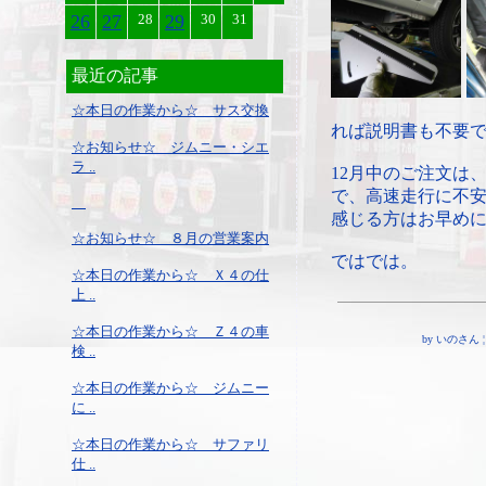
26
27
28
29
30
31
最近の記事
☆本日の作業から☆ サス交換
れば説明書も不要
☆お知らせ☆ ジムニー・シエ
ラ ..
12月中のご注文は
で、高速走行に不
感じる方はお早め
☆お知らせ☆ ８月の営業案内
ではでは。
☆本日の作業から☆ Ｘ４の仕
上 ..
☆本日の作業から☆ Ｚ４の車
by いのさん ¦ 23
検 ..
☆本日の作業から☆ ジムニー
に ..
☆本日の作業から☆ サファリ
仕 ..