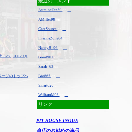
最近のコメント
Astra-hcFan59
on
AMiller98
on
CareSource
on
PharmaZone64
on
NancyB_96
on
定リンク
¦
コメント(1)
Good901
on
Sarah_63
on
ページのトップへ
Bio865
on
Smart620
on
WilliamM96
on
リンク
PIT HOUSE INOUE
当店のお勧めの逸品