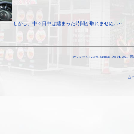
しかし、中々日中は纏まった時間が取れませぬ…‥
by いのさん ¦ 21:40, Saturday, Dec 04, 2021 ¦
固
△