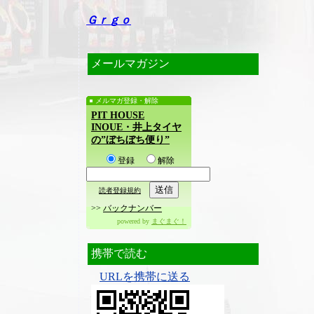
Ｇｒｇｏ
メールマガジン
メルマガ登録・解除
PIT HOUSE
INOUE・井上タイヤ
の”ぼちぼち便り”
登録
解除
読者登録規約
>>
バックナンバー
powered by
まぐまぐ！
携帯で読む
URLを携帯に送る