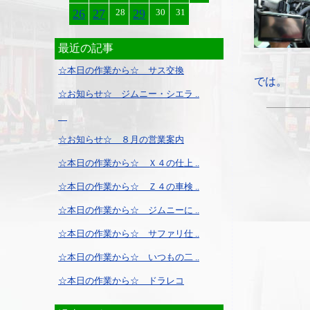
26
27
28
29
30
31
最近の記事
☆本日の作業から☆ サス交換
では。
☆お知らせ☆ ジムニー・シエラ ..
☆お知らせ☆ ８月の営業案内
☆本日の作業から☆ Ｘ４の仕上 ..
☆本日の作業から☆ Ｚ４の車検 ..
☆本日の作業から☆ ジムニーに ..
☆本日の作業から☆ サファリ仕 ..
☆本日の作業から☆ いつもの二 ..
☆本日の作業から☆ ドラレコ