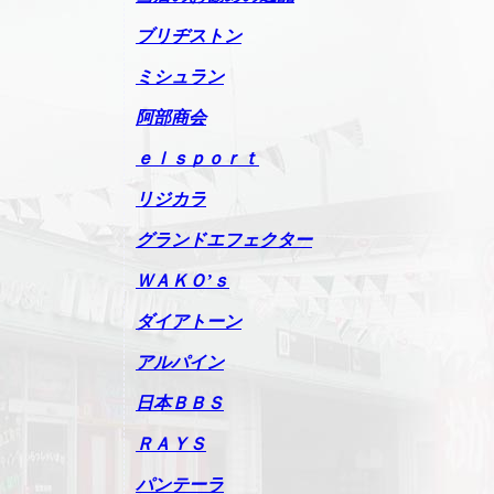
ブリヂストン
ミシュラン
阿部商会
ｅｌｓｐｏｒｔ
リジカラ
グランドエフェクター
ＷＡＫＯ’ｓ
ダイアトーン
アルパイン
日本ＢＢＳ
ＲＡＹＳ
パンテーラ