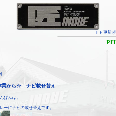
ＨＰ更新頻
PI
日
作業から☆ ナビ載せ替え
んばんは。
レーにナビの載せ替えです。