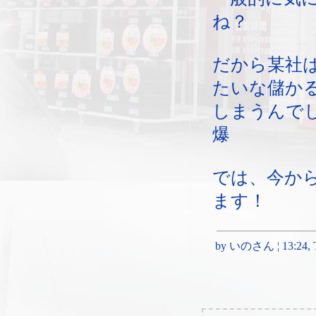
ね？
だから某社
たいな儲か
しまうんで
爆
では、今か
ます！
by いのさん ¦ 13:24, Th