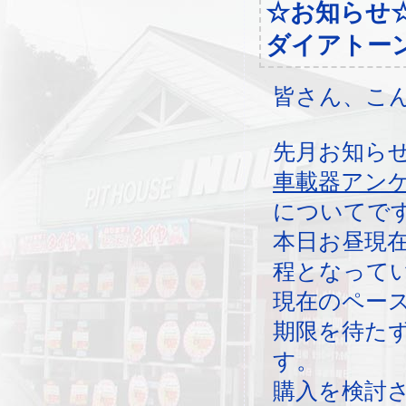
☆お知らせ
ダイアトー
皆さん、こ
先月お知ら
車載器アン
についてで
本日お昼現
程となって
現在のペー
期限を待た
す。
購入を検討