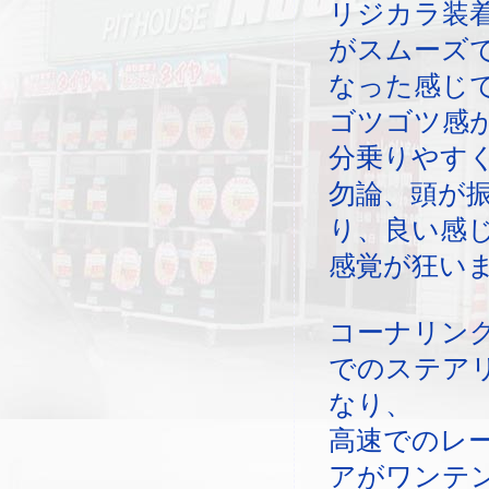
リジカラ装
がスムーズ
なった感じ
ゴツゴツ感
分乗りやす
勿論、頭が
り、良い感
感覚が狂い
コーナリン
でのステア
なり、
高速でのレ
アがワンテ