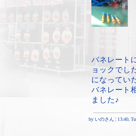
バネレート
ョックでし
になってい
バネレート
ました♪
by いのさん ¦ 13:40, Tues