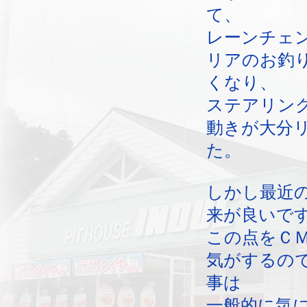
て、
レーンチェ
リアのお釣
くなり、
ステアリン
動きが大分
た。
しかし最近
来が良いで
この点をＣ
気がするの
事は
一般的に気