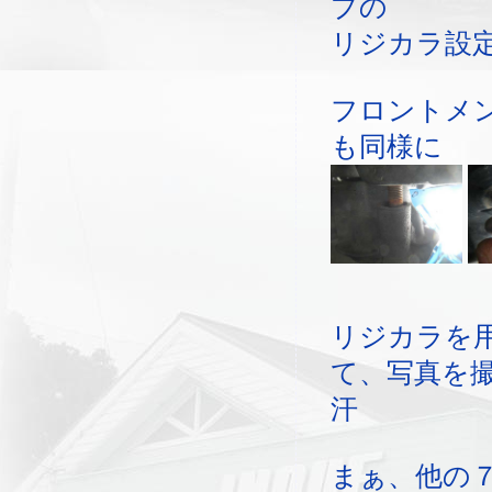
プの
リジカラ設
フロントメ
も同様に
リジカラを
て、写真を
汗
まぁ、他の