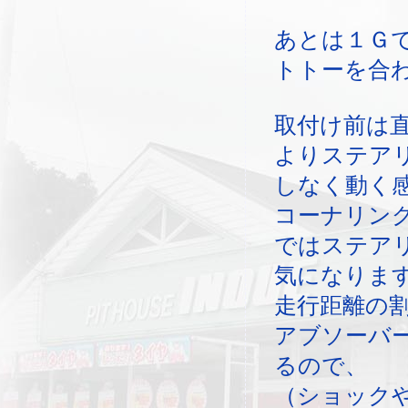
あとは１Ｇ
トトーを合
取付け前は
よりステア
しなく動く
コーナリン
ではステア
気になりま
走行距離の
アブソーバ
るので、
（ショック