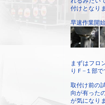
れるみたい
付けとなり
早速作業開
まずはフロ
りＦ−１部で
取付け前の
向が有った
が気になり