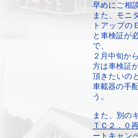
早めにご相
また、モニ
トアップの
と車検証が
で、
２月中旬か
方は車検証
頂きたいの
車載器の手
う。
また、別の
ＴＣ２．０
ートキャン