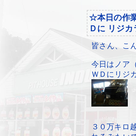
☆本日の作
Ｄに リジカ
皆さん、こ
今日はノア
ＷＤにリジ
３０万キロ