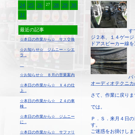
24
25
26
27
28
29
30
31
最近の記事
す
ジ２本、１４ゲージ
☆本日の作業から☆ サス交換
ドアスピーカー線を
☆お知らせ☆ ジムニー・シエ
ラ ..
☆お知らせ☆ ８月の営業案内
バ
オーディオテクニカ
☆本日の作業から☆ Ｘ４の仕
上 ..
さて、作業に戻りま
☆本日の作業から☆ Ｚ４の車
検 ..
では。
☆本日の作業から☆ ジムニー
Ｐ．Ｓ．来月４日の
に ..
す。
ご迷惑をお掛けしま
☆本日の作業から☆ サファリ