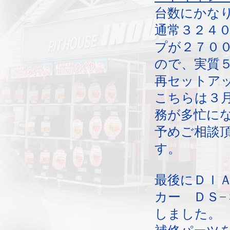
台数にかな
通常３２４
プが２７０
ので、実質
再セットア
こちらは３
務が多忙に
予めご相談
す。
最後にＤＩ
カー ＤＳ−
しました。