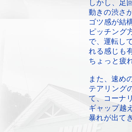
しかし、足
動きの渋さ
ゴツ感が結
ピッチング
で、運転し
れる感じも
ちょっと疲
また、速め
テアリング
て、コーナ
ギャップ越
暴れが出て