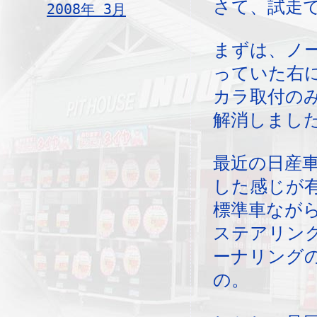
さて、試走
2008年 3月
まずは、ノ
っていた右
カラ取付の
解消しまし
最近の日産
した感じが
標準車なが
ステアリン
ーナリング
の。