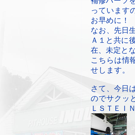
補修パーツ
っています
お早めに！
なお、先日
Ａ１と共に
在、未定と
こちらは情
せします。
さて、今日
のでサクッ
ＬＳＴＥＩＮ