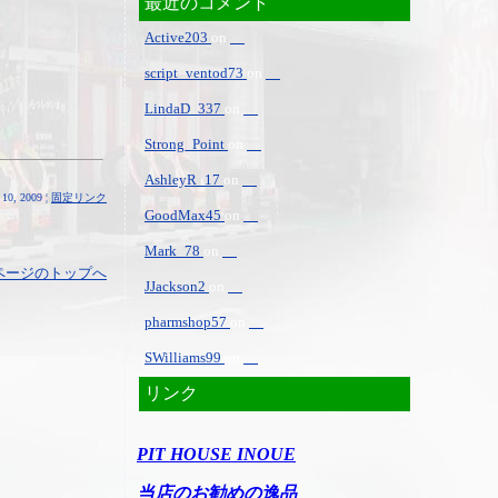
最近のコメント
。
Active203
on
script_ventod73
on
LindaD_337
on
Strong_Point
on
AshleyR_17
on
10, 2009 ¦
固定リンク
GoodMax45
on
Mark_78
on
ページのトップへ
JJackson2
on
pharmshop57
on
SWilliams99
on
リンク
PIT HOUSE INOUE
当店のお勧めの逸品