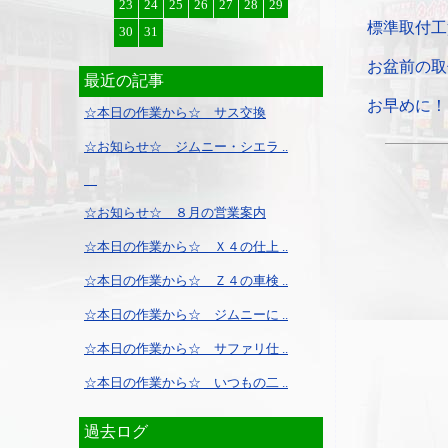
23
24
25
26
27
28
29
標準取付工
30
31
お盆前の取
最近の記事
お早めに！
☆本日の作業から☆ サス交換
☆お知らせ☆ ジムニー・シエラ ..
☆お知らせ☆ ８月の営業案内
☆本日の作業から☆ Ｘ４の仕上 ..
☆本日の作業から☆ Ｚ４の車検 ..
☆本日の作業から☆ ジムニーに ..
☆本日の作業から☆ サファリ仕 ..
☆本日の作業から☆ いつもの二 ..
過去ログ