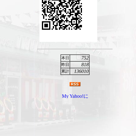
752
本日
818
昨日
136010
累計