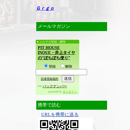
Ｇｒｇｏ
メールマガジン
メルマガ登録・解除
PIT HOUSE
INOUE・井上タイヤ
の”ぼちぼち便り”
登録
解除
読者登録規約
>>
バックナンバー
powered by
まぐまぐ！
携帯で読む
URLを携帯に送る