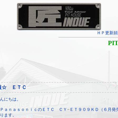
ＨＰ更新頻
PI
報☆ ＥＴＣ
んにちは。
ＰａｎａｓｏｎｉｃのＥＴＣ ＣＹ−ＥＴ９０９ＫＤ（６月発
ります。