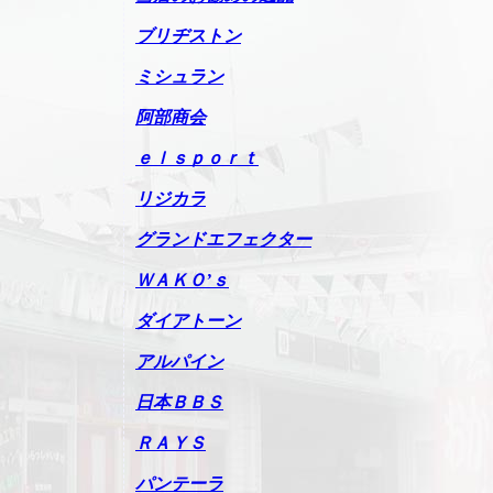
ブリヂストン
ミシュラン
阿部商会
ｅｌｓｐｏｒｔ
リジカラ
グランドエフェクター
ＷＡＫＯ’ｓ
ダイアトーン
アルパイン
日本ＢＢＳ
ＲＡＹＳ
パンテーラ