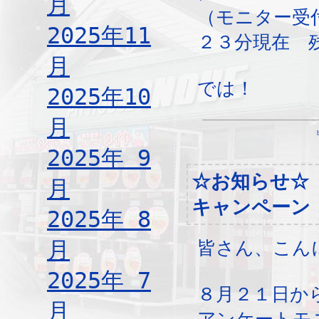
月
（モニター受
2025年11
２３分現在 
月
では！
2025年10
月
2025年 9
☆お知らせ☆
月
キャンペーン
2025年 8
月
皆さん、こん
2025年 7
８月２１日か
月