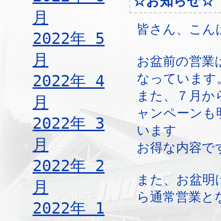
☆お知らせ☆
月
皆さん、こん
2022年 5
月
お盆前の営業
なっています
2022年 4
また、７月か
月
ャンペーンも
2022年 3
います
月
お得な内容で
2022年 2
また、お盆明
月
ら通常営業と
2022年 1