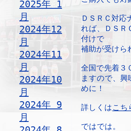
2025年 1
月
ＤＳＲＣ対応
2024年12
れば、ＤＳＲ
付けで
月
補助が受けら
2024年11
月
全国で先着３
ますので、興
2024年10
めに！
月
2024年 9
詳しくは
こち
月
ではでは。
2024年 8