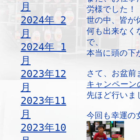
月
労様でした！
2024年 2
世の中、皆が
何も出来なく
月
で、
2024年 1
本当に頭の下
月
2023年12
さて、お盆前
キャンペーン
月
先ほど行いま
2023年11
月
今回も幸運の
2023年10