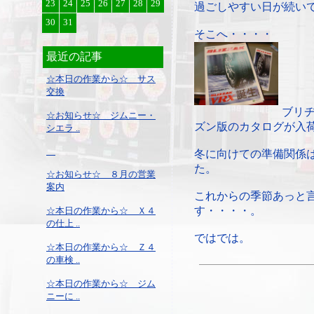
23
24
25
26
27
28
29
過ごしやすい日が続い
30
31
そこへ・・・・
最近の記事
☆本日の作業から☆ サス
交換
ブリ
☆お知らせ☆ ジムニー・
ズン版のカタログが入
シエラ ..
冬に向けての準備関係
た。
☆お知らせ☆ ８月の営業
案内
これからの季節あっと
す・・・・。
☆本日の作業から☆ Ｘ４
の仕上 ..
ではでは。
☆本日の作業から☆ Ｚ４
の車検 ..
☆本日の作業から☆ ジム
ニーに ..