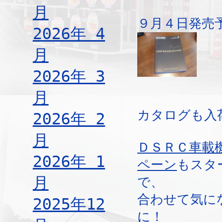
月
９月４日発売
2026年 4
月
2026年 3
月
カタログも入
2026年 2
月
ＤＳＲＣ車載
2026年 1
ペーン
もスタ
月
で、
合わせて気に
2025年12
に！