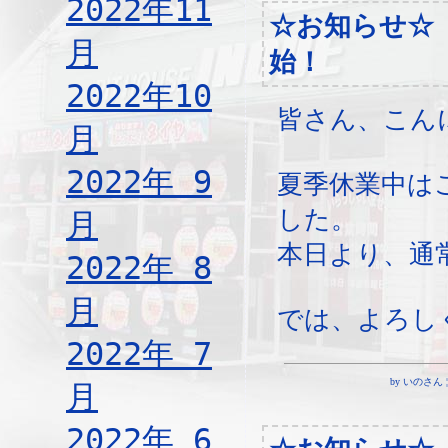
2022年11
☆お知らせ☆
月
始！
2022年10
皆さん、こん
月
2022年 9
夏季休業中は
した。
月
本日より、通
2022年 8
月
では、よろし
2022年 7
by いのさん ¦ 1
月
2022年 6