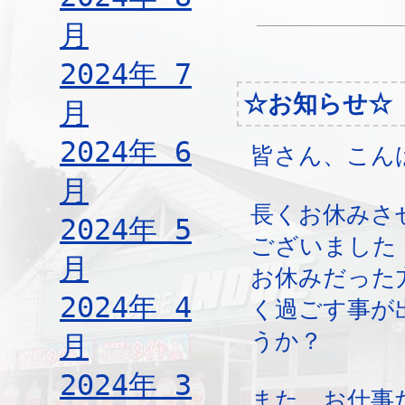
月
2024年 7
☆お知らせ☆
月
2024年 6
皆さん、こん
月
長くお休みさ
2024年 5
ございました
月
お休みだった
2024年 4
く過ごす事が
うか？
月
2024年 3
また、お仕事