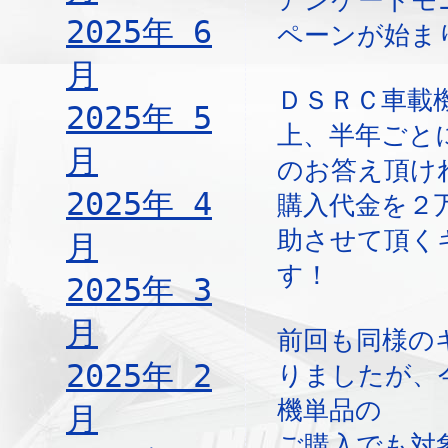
アンケートモ
2025年 6
ペーンが始ま
月
ＤＳＲＣ車載
2025年 5
上、半年ごと
月
のお答え頂け
2025年 4
購入代金を２
助させて頂く
月
す！
2025年 3
月
前回も同様の
2025年 2
りましたが、
機単品の
月
ご購入でも対