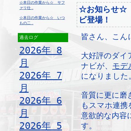
☆本日の作業から☆ サフ
☆お知らせ☆
ァリ仕 ..
☆本日の作業から☆ いつ
ビ登場！
もの二 ..
皆さん、こん
過去ログ
2026年 8
大好評のダイ
月
ナビが、
モデ
2026年 7
になりました
月
音質に更に磨
2026年 6
もスマホ連携
月
意欲的な内容
2026年 5
す。