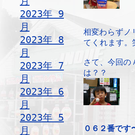
月
2023年 9
月
相変わらずノ
2023年 8
てくれます。
月
さて、今回の
2023年 7
は？？
月
2023年 6
月
2023年 5
０６２番です
月