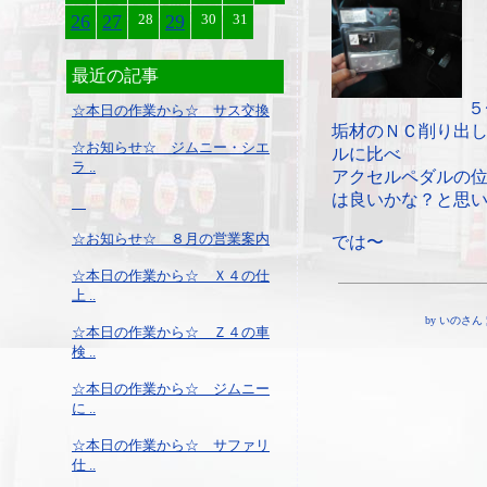
26
27
28
29
30
31
最近の記事
５
☆本日の作業から☆ サス交換
垢材のＮＣ削り出
☆お知らせ☆ ジムニー・シエ
ルに比べ
ラ ..
アクセルペダルの
は良いかな？と思
☆お知らせ☆ ８月の営業案内
では〜
☆本日の作業から☆ Ｘ４の仕
上 ..
by いのさん ¦ 2
☆本日の作業から☆ Ｚ４の車
検 ..
☆本日の作業から☆ ジムニー
に ..
☆本日の作業から☆ サファリ
仕 ..