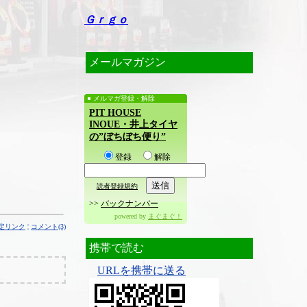
Ｇｒｇｏ
メールマガジン
メルマガ登録・解除
PIT HOUSE
INOUE・井上タイヤ
の”ぼちぼち便り”
登録
解除
読者登録規約
>>
バックナンバー
powered by
まぐまぐ！
定リンク
¦
コメント(3)
携帯で読む
URLを携帯に送る