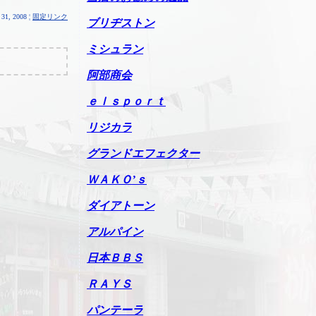
31, 2008 ¦
固定リンク
ブリヂストン
ミシュラン
阿部商会
ｅｌｓｐｏｒｔ
リジカラ
グランドエフェクター
ＷＡＫＯ’ｓ
ダイアトーン
アルパイン
日本ＢＢＳ
ＲＡＹＳ
パンテーラ