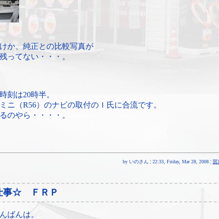
けか、純正との比較写真が
残ってない・・・。
時刻は20時半。
ミニ（R56）のナビの取付のＩ氏に合流です。
るのやら・・・・。
by いのさん ¦ 22:33, Friday, Mar 28, 2008 ¦
固
仕事☆ ＦＲＰ
んばんは。