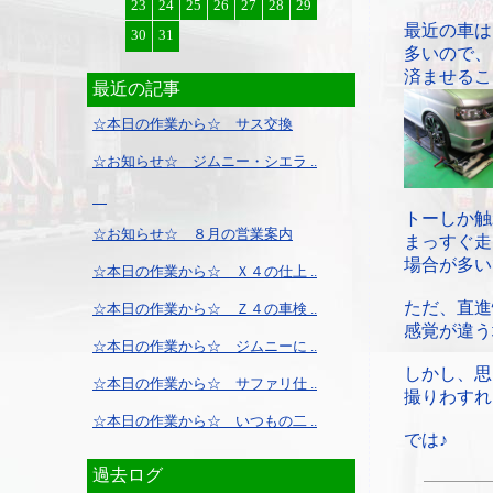
23
24
25
26
27
28
29
最近の車は
30
31
多いので、
済ませるこ
最近の記事
☆本日の作業から☆ サス交換
☆お知らせ☆ ジムニー・シエラ ..
トーしか触
☆お知らせ☆ ８月の営業案内
まっすぐ走
場合が多い
☆本日の作業から☆ Ｘ４の仕上 ..
ただ、直進
☆本日の作業から☆ Ｚ４の車検 ..
感覚が違う
☆本日の作業から☆ ジムニーに ..
しかし、思
☆本日の作業から☆ サファリ仕 ..
撮りわすれ
☆本日の作業から☆ いつもの二 ..
では♪
過去ログ