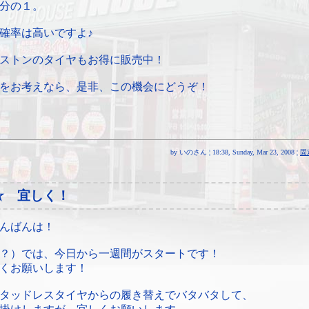
0分の１。
確率は高いですよ♪
ストンのタイヤもお得に販売中！
をお考えなら、是非、この機会にどうぞ！
by いのさん ¦ 18:38, Sunday, Mar 23, 2008 ¦
固
☆ 宜しく！
んばんは！
？）では、今日から一週間がスタートです！
くお願いします！
タッドレスタイヤからの履き替えでバタバタして、