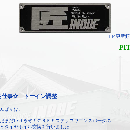
ＨＰ更新頻
PI
お仕事☆ トーイン調整
んばんは。
だまだいけるぞ！のＲＦ５ステップワゴンスパーダの
とタイヤホイル交換を行いました。