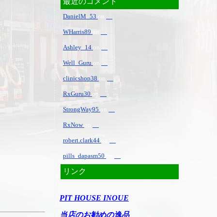
最近のコメント
DanielM_53
on
WHarris89
on
Ashley_14
on
Well_Guru
on
clinicshop38
on
RxGuru30
on
StrongWay95
on
RxNow
on
robert.clark44
on
pills_dapasm50
on
リンク
PIT HOUSE INOUE
当店のお勧めの逸品