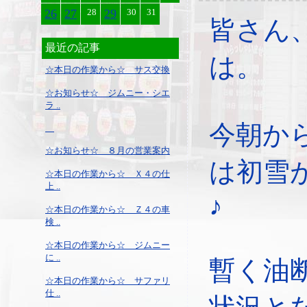
26
27
28
29
30
31
皆さん
最近の記事
は。
☆本日の作業から☆ サス交換
☆お知らせ☆ ジムニー・シエ
ラ ..
今朝か
☆お知らせ☆ ８月の営業案内
は初雪
☆本日の作業から☆ Ｘ４の仕
上 ..
♪
☆本日の作業から☆ Ｚ４の車
検 ..
☆本日の作業から☆ ジムニー
に ..
暫く油
☆本日の作業から☆ サファリ
仕 ..