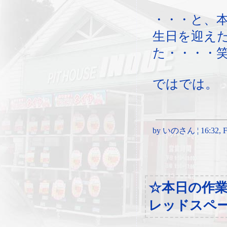
・・・と、
生日を迎え
た・・・・
ではでは。
by いのさん ¦ 16:32, Fri
☆本日の作
レッドスペ