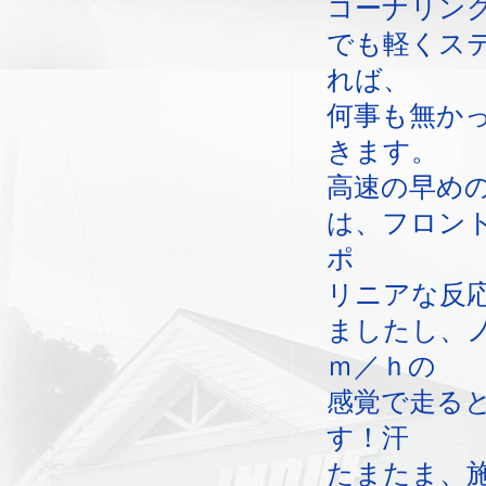
コーナリン
でも軽くス
れば、
何事も無か
きます。
高速の早め
は、フロン
ポ
リニアな反
ましたし、
ｍ／ｈの
感覚で走る
す！汗
たまたま、