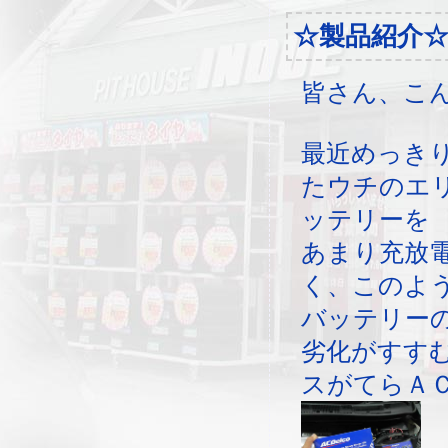
☆製品紹介
皆さん、こ
最近めっき
たウチのエ
ッテリーを
あまり充放
く、このよ
バッテリー
劣化がすす
スがてらＡ