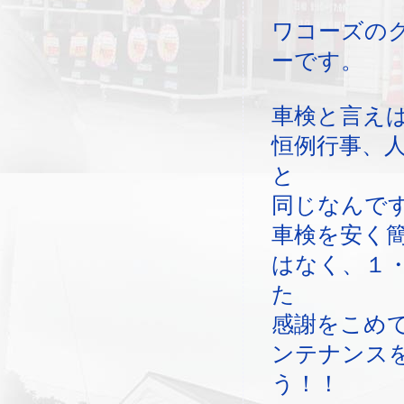
ワコーズの
ーです。
車検と言え
恒例行事、
と
同じなんで
車検を安く
はなく、１
た
感謝をこめ
ンテナンス
う！！