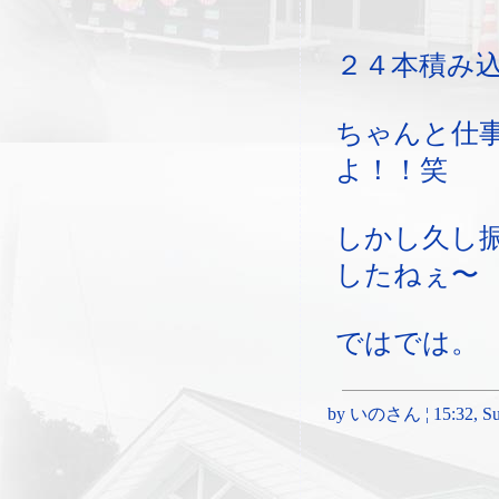
２４本積み
ちゃんと仕
よ！！笑
しかし久し
したねぇ〜
ではでは。
by いのさん ¦ 15:32, Sun