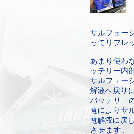
サルフェー
ってリフレ
あまり使わ
ッテリー内
サルフェー
解液へ戻り
バッテリー
電によりサ
電解液に戻
させます。