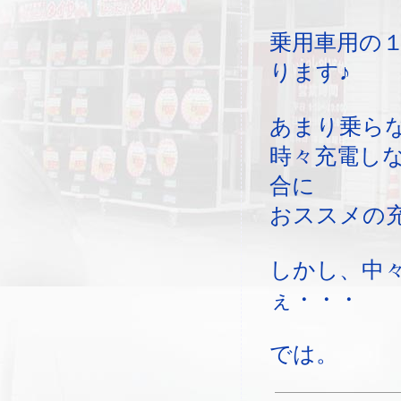
乗用車用の
ります♪
あまり乗ら
時々充電し
合に
おススメの
しかし、中
ぇ・・・
では。