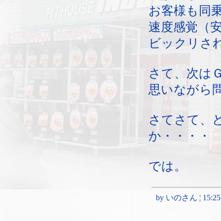
お客様も同
速度感覚（
ビックリさ
さて、次はＧ
思いながら
さてさて、
か・・・・
では。
by いのさん ¦ 15:25, 