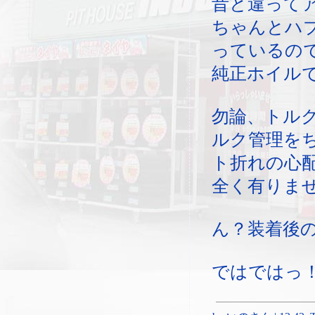
昔と違って
ちゃんとハ
っているの
純正ホイル
勿論、トル
ルク管理を
ト折れの心
全く有りま
ん？装着後
ではではっ