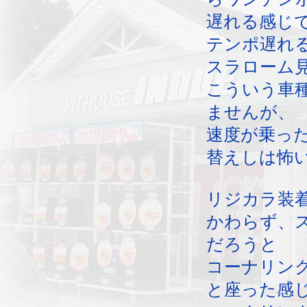
遅れる感じ
テンポ遅れ
スラローム
こういう車
ませんが、
速度が乗っ
替えしは怖
リジカラ装
かわらず、
だろうと
コーナリン
と座った感