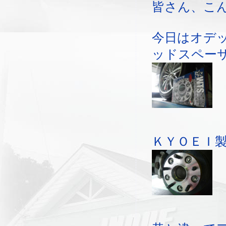
皆さん、こ
今日はオデ
ッドスペー
ＫＹＯＥＩ