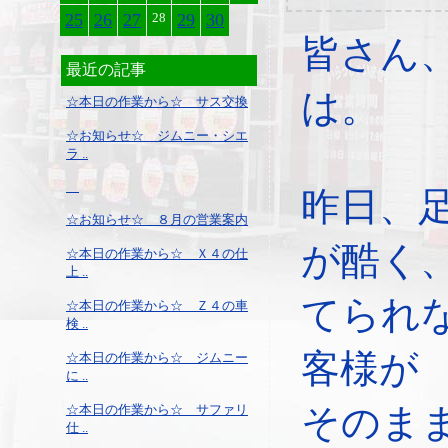
25
26
27
28
29
30
皆さん
最近の記事
は。
☆本日の作業から☆ サス交換
☆お知らせ☆ ジムニー・シエ
ラ ..
昨日、
☆お知らせ☆ ８月の営業案内
が酷く
☆本日の作業から☆ Ｘ４の仕
上 ..
てられ
☆本日の作業から☆ Ｚ４の車
検 ..
客様が
☆本日の作業から☆ ジムニー
に ..
そのま
☆本日の作業から☆ サファリ
仕 ..