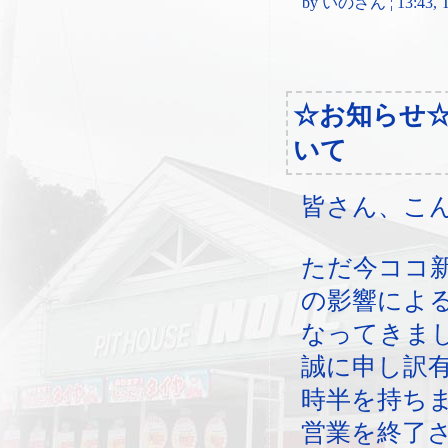
by いのさん ¦ 13:43, Th
☆お知らせ
いて
皆さん、こ
ただ今ココ
の影響によ
なってきま
誠に申し訳
時半を持ち
営業を終了