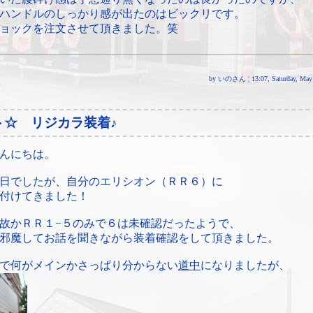
ハンドルのしっかり感が出たのはビックリです。
ョックを注文させて頂きました。笑
by いのさん ¦ 13:07, Saturday, May 
ト☆ リジカラ装着♪
んにちは。
日でしたが、自分のエリシオン（ＲＲ６）に
付けてきました！
故かＲＲ１−５のみで６は未確認だったようで、
邪魔してお話を聞きながら装着確認をして頂きました。
で何がメインかさっぱり分からない
道中
になりましたが、