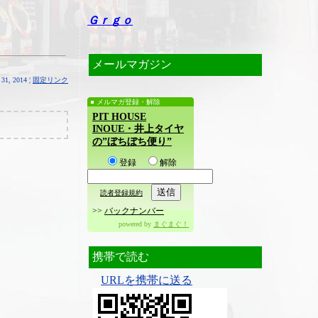
Ｇｒｇｏ
メールマガジン
31, 2014 ¦
固定リンク
メルマガ登録・解除
PIT HOUSE
INOUE・井上タイヤ
の”ぼちぼち便り”
登録
解除
読者登録規約
>>
バックナンバー
powered by
まぐまぐ！
携帯で読む
URLを携帯に送る