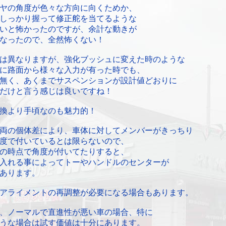
ヤの角度が色々な方向に向くためか、
しっかり握って修正舵を当てるような
いと怖かったのですが、余計な動きが
なったので、全然怖くない！
は異なりますが、強化ブッシュに変えた時のような
に路面から様々な入力が有った時でも、
無く、あくまでサスペンションが設計値どおりに
だけと言う感じは良いですね！
換より手頃なのも魅力的！
両の個体差により、車体に対してメンバーがきっちり
度で付いているとは限らないので、
の時点で角度が付いてたりすると、
入れる事によってトーやハンドルのセンターが
あります。
アライメントの再調整が必要になる場合もあります。
、ノーマルで直進性が悪い車の場合、特に
うな場合は試す価値は十分にあります。