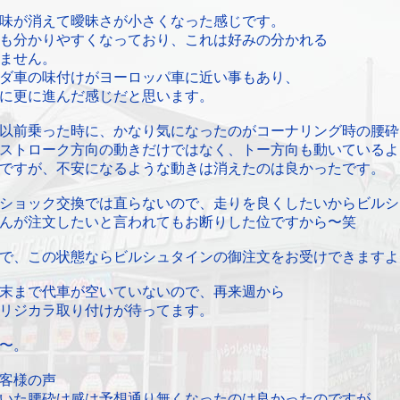
味が消えて曖昧さが小さくなった感じです。
も分かりやすくなっており、これは好みの分かれる
ません。
ダ車の味付けがヨーロッパ車に近い事もあり、
に更に進んだ感じだと思います。
以前乗った時に、かなり気になったのがコーナリング時の腰砕
ストローク方向の動きだけではなく、トー方向も動いているよ
ですが、不安になるような動きは消えたのは良かったです。
ショック交換では直らないので、走りを良くしたいからビルシ
んが注文したいと言われてもお断りした位ですから〜笑
で、この状態ならビルシュタインの御注文をお受けできますよ
末まで代車が空いていないので、再来週から
リジカラ取り付けが待ってます。
〜。
客様の声
いた腰砕け感は予想通り無くなったのは良かったのですが、