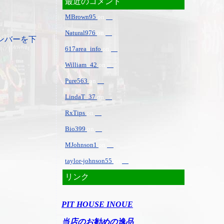
最近のコメント
MBrown95
on
Natural976
on
ンバーを下
617area_info
on
William_42
on
Pure563
on
LindaT_37
on
RxTips
on
Bio399
on
MJohnson1
on
taylor-johnson55
on
リンク
PIT HOUSE INOUE
当店のお勧めの逸品