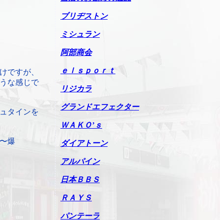
ブリヂストン
ミシュラン
阿部商会
ｅｌｓｐｏｒｔ
けですが、
うな感じで
リジカラ
グランドエフェクター
ュタインを
ＷＡＫＯ’ｓ
〜爆
ダイアトーン
アルパイン
日本ＢＢＳ
ＲＡＹＳ
パンテーラ