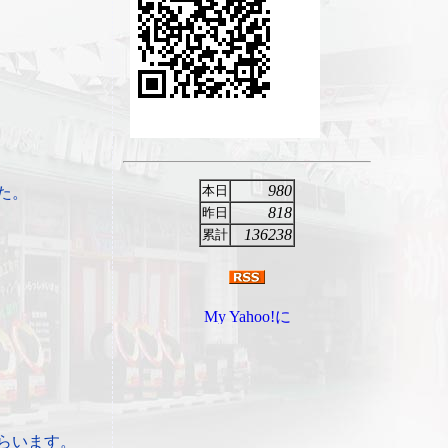
980
本日
た。
818
昨日
136238
累計
らいます。