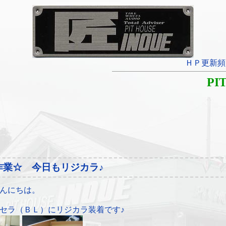
ＨＰ更新頻
PI
作業☆ 今日もリジカラ♪
んにちは。
セラ（ＢＬ）にリジカラ装着です♪