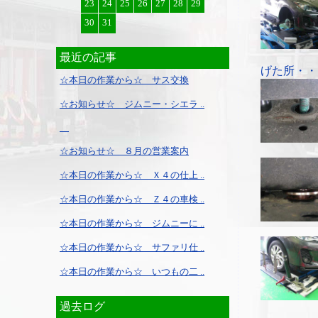
23
24
25
26
27
28
29
30
31
最近の記事
げた所・・
☆本日の作業から☆ サス交換
☆お知らせ☆ ジムニー・シエラ ..
☆お知らせ☆ ８月の営業案内
☆本日の作業から☆ Ｘ４の仕上 ..
☆本日の作業から☆ Ｚ４の車検 ..
☆本日の作業から☆ ジムニーに ..
☆本日の作業から☆ サファリ仕 ..
☆本日の作業から☆ いつもの二 ..
過去ログ