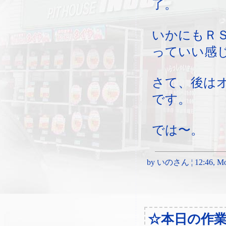
了。
いかにもＲ
っていい感
さて、後は
です。
では〜。
by いのさん ¦ 12:46, Mon
☆本日の作