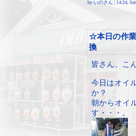
by いのさん ¦ 14:24, Satur
☆本日の作
換
皆さん、こ
今日はオイ
か？
朝からオイ
す・・・。