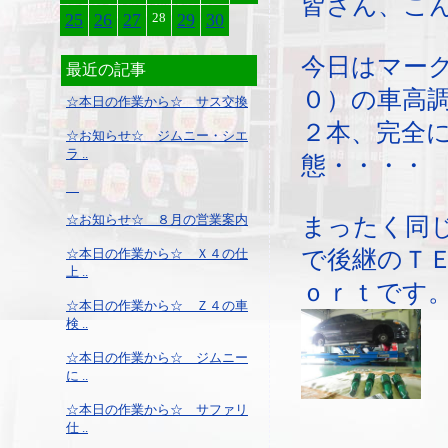
皆さん、こ
25
26
27
28
29
30
今日はマー
最近の記事
０）の車高
☆本日の作業から☆ サス交換
２本、完全
☆お知らせ☆ ジムニー・シエ
ラ ..
態・・・・
☆お知らせ☆ ８月の営業案内
まったく同
☆本日の作業から☆ Ｘ４の仕
で後継のＴＥ
上 ..
ｏｒｔです
☆本日の作業から☆ Ｚ４の車
検 ..
☆本日の作業から☆ ジムニー
に ..
☆本日の作業から☆ サファリ
仕 ..