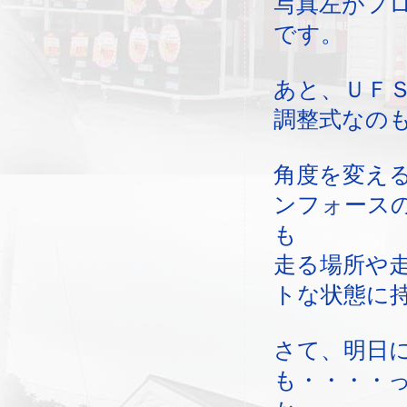
写真左がフ
です。
あと、ＵＦ
調整式なの
角度を変え
ンフォース
も
走る場所や
トな状態に
さて、明日
も・・・・