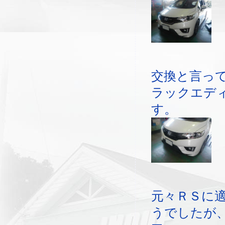
交換と言っ
ラックエデ
す。
元々ＲＳに
うでしたが