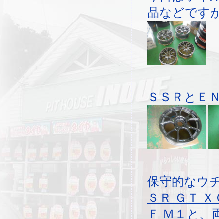
品などです
ＳＳＲとＥ
保守的なウ
ＳＲ ＧＴ Ｘ
Ｆ Ｍ１
と、