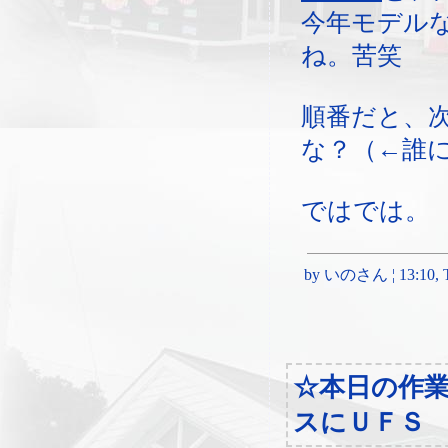
今年モデル
ね。苦笑
順番だと、
な？（←誰
ではでは。
by いのさん ¦ 13:10, Th
☆本日の作
スにＵＦＳ