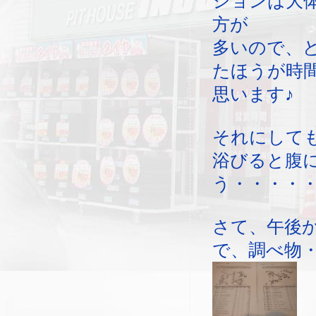
ションは大
方が
多いので、
たほうが時
思います♪
それにして
浴びると腹
う・・・・
さて、午後
で、調べ物