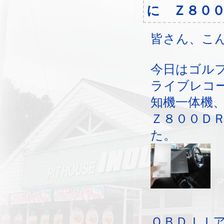
に Ｚ８０
皆さん、こ
今日はゴルフ
ライブレコ
知機一体機
Ｚ８００Ｄ
た。
ＯＢＤＩＩ