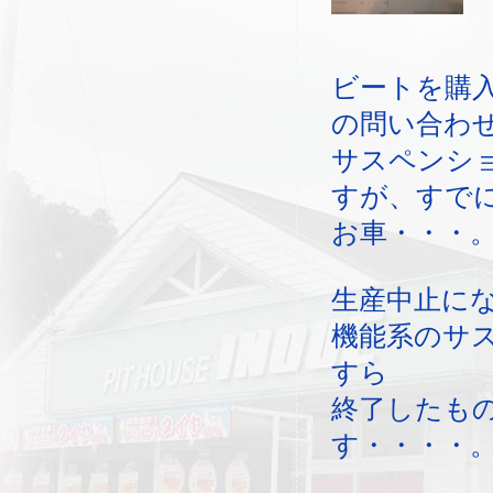
ビートを購
の問い合わ
サスペンシ
すが、すで
お車・・・
生産中止に
機能系のサ
すら
終了したも
す・・・・