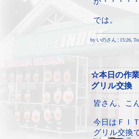
か・・・・
では。
by いのさん ¦ 15:26, Tues
☆本日の作
グリル交換
皆さん、こ
今日はＦＩＴ
グリル交換