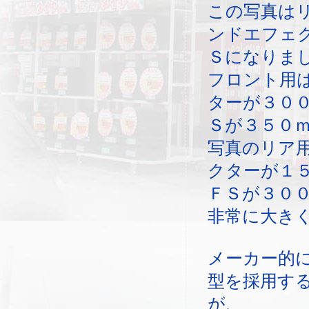
この写真は
ンドエフェ
Ｓになりま
フロント用
ターが３０
Ｓが３５０
写真のリア
クターが１
ＦＳが３０
非常に大き
メーカー的
型を採用す
が、