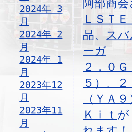
阿部商会
2024年 3
ＬＳＴＥ
月
品、
スバ
2024年 2
月
ーガ
2024年 1
２．０Ｇ
月
５）、２
2023年12
月
（ＹＡ
2023年11
Ｋｉｔ
が
月
れます！