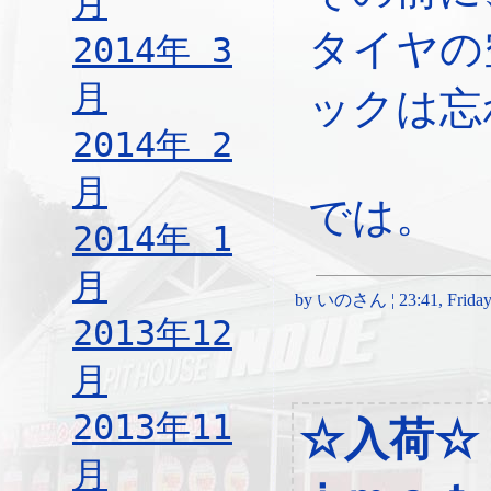
月
タイヤの
2014年 3
月
ックは忘
2014年 2
月
では。
2014年 1
月
by いのさん ¦ 23:41, Friday,
2013年12
月
2013年11
☆入荷☆
月