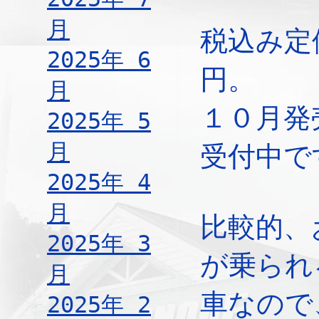
月
税込み定
2025年 6
円。
月
１０月発
2025年 5
月
受付中で
2025年 4
月
比較的、
2025年 3
が乗られ
月
車なので
2025年 2