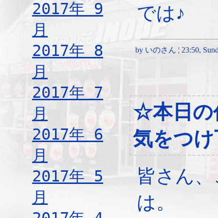
2017年 9
では♪
月
2017年 8
by いのさん ¦ 23:50, Sunda
月
2017年 7
☆本日の
月
2017年 6
気をつけ
月
皆さん、
2017年 5
月
は。