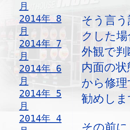
月
2014年 8
そう言う
月
クした場
2014年 7
外観で判
月
内面の状
2014年 6
月
から修理
2014年 5
勧めしま
月
2014年 4
その前に