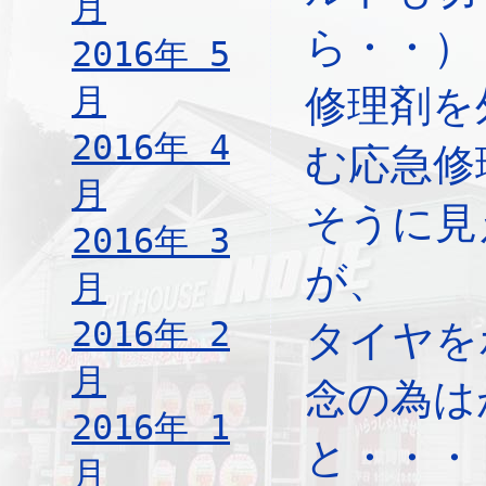
月
ら・・）
2016年 5
月
修理剤を
2016年 4
む応急修
月
そうに見
2016年 3
が、
月
2016年 2
タイヤを
月
念の為は
2016年 1
と・・・
月