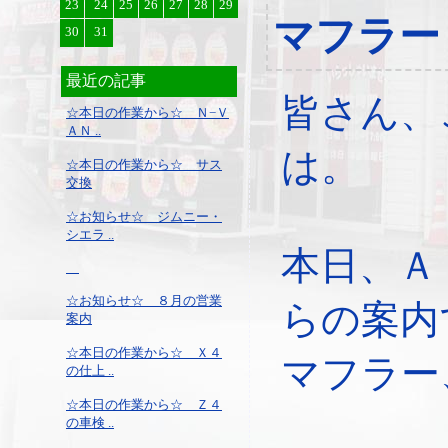
23
24
25
26
27
28
29
マフラー
30
31
最近の記事
皆さん、
☆本日の作業から☆ Ｎ−Ｖ
ＡＮ ..
は。
☆本日の作業から☆ サス
交換
☆お知らせ☆ ジムニー・
シエラ ..
本日、Ａ
☆お知らせ☆ ８月の営業
らの案内
案内
☆本日の作業から☆ Ｘ４
マフラー
の仕上 ..
☆本日の作業から☆ Ｚ４
の車検 ..