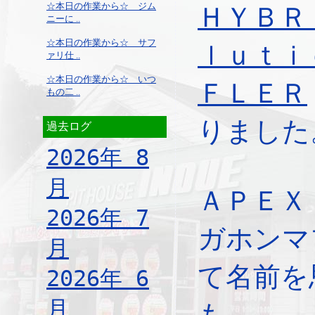
☆本日の作業から☆ ジム
ＨＹＢＲ
ニーに ..
☆本日の作業から☆ サフ
ｌｕｔｉ
ァリ仕 ..
☆本日の作業から☆ いつ
ＦＬＥＲ
もの二 ..
りました
過去ログ
2026年 8
月
ＡＰＥＸ
2026年 7
ガホンマ
月
て名前を
2026年 6
月
も