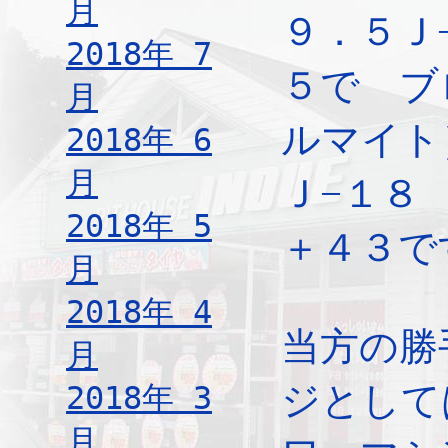
月
９．５Ｊ
2018年 7
５で ブ
月
ルマイト
2018年 6
月
Ｊ−１８
2018年 5
＋４３で
月
2018年 4
当方の勝
月
ジとして
2018年 3
月