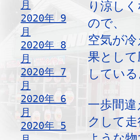
月
り涼しく
2020年 9
ので、
月
空気が冷
2020年 8
果として
月
2020年 7
している
月
2020年 6
一歩間違
月
クして走
2020年 5
ような物
月