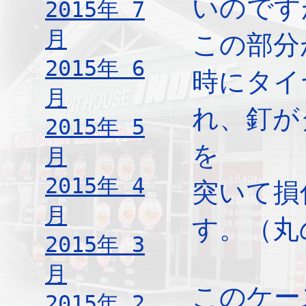
いのです
2015年 7
月
この部分
2015年 6
時にタイ
月
れ、釘が
2015年 5
を
月
2015年 4
突いて損
月
す。（丸
2015年 3
月
このケー
2015年 2