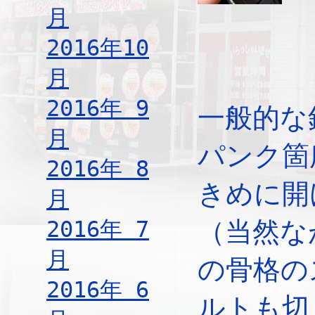
月
2016年10
月
2016年 9
一般的な
月
パンク箇
2016年 8
きめに開
月
2016年 7
（当然な
月
の骨格の
2016年 6
ルトも切