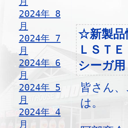
月
2024年 8
月
☆新製品
2024年 7
ＬＳＴＥ
月
2024年 6
シーガ用
月
皆さん、
2024年 5
月
は。
2024年 4
月