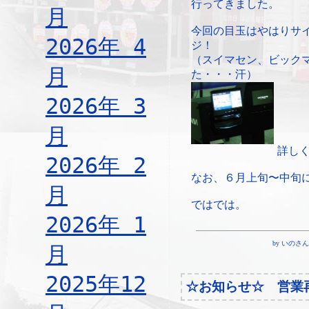
行ってきました。
月
今回の目玉はやはりサ
2026年 4
ジ！
（スイマセン、ビック
月
た・・・汗）
2026年 3
月
詳し
2026年 2
なお、６月上旬〜中旬
月
ではでは。
2026年 1
by いのさん ¦ 1
月
2025年12
☆お知らせ☆ 営業