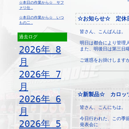
b
☆本日の作業から☆ サフ
ァリ仕 ..
☆本日の作業から☆ いつ
☆お知らせ☆ 定休
もの二 ..
皆さん、こんばんは。
過去ログ
明日は都合により管理
2026年 8
また、明後日は第三日
月
ご迷惑をお掛けします
2026年 7
月
☆新製品☆ カロッ
2026年 6
皆さん、こんにちは。
月
今日行われた、この季
2026年 5
発表会に