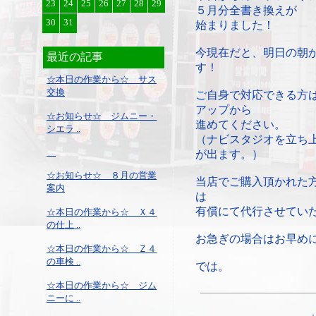
23
24
25
26
27
28
29
５月分全書き換えが
30
31
始まりました！
今現在だと、明日の朝
最近の記事
す！
☆本日の作業から☆ サス
交換
ご自身で対応できる方
アップから
☆お知らせ☆ ジムニー・
進めてください。
シエラ ..
（ナビスタジオを立ち
が出ます。）
☆お知らせ☆ ８月の営業
当店でご購入頂かれた
案内
は
有償にて代行させてい
☆本日の作業から☆ Ｘ４
の仕上 ..
お急ぎの場合はお早め
☆本日の作業から☆ Ｚ４
の車検 ..
では。
☆本日の作業から☆ ジム
ニーに ..