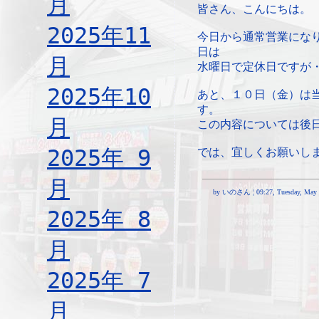
月
皆さん、こんにちは。
2025年11
今日から通常営業にな
日は
月
水曜日で定休日ですが
2025年10
あと、１０日（金）は
す。
月
この内容については後
2025年 9
では、宜しくお願いし
月
by いのさん ¦ 09:27, Tuesday, May 
2025年 8
月
2025年 7
月