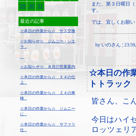
また、第３日曜日（
29
30
31
す。
最近の記事
では、宜しくお願い
☆本日の作業から☆ サス交換
☆お知らせ☆ ジムニー・シエ
by いのさん ¦ 23:59, T
ラ ..
☆お知らせ☆ ８月の営業案内
☆本日の作
☆本日の作業から☆ Ｘ４の仕
トトラック
上 ..
☆本日の作業から☆ Ｚ４の車
検 ..
皆さん、こ
☆本日の作業から☆ ジムニー
に ..
今日はハイ
☆本日の作業から☆ サファリ
ロッツェリ
仕 ..