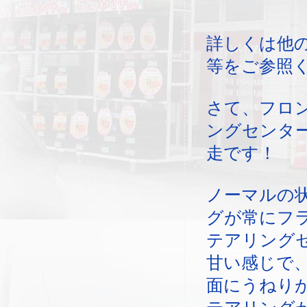
詳しくは他
等をご参照
さて、フロ
ングセンタ
走です！
ノーマルの
グが常にフ
テアリング
甘い感じで
面にうねり