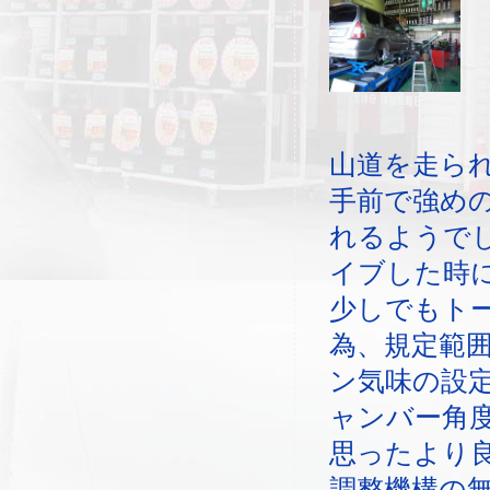
山道を走ら
手前で強め
れるようで
イブした時
少しでもト
為、規定範
ン気味の設
ャンバー角
思ったより
調整機構の