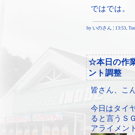
ではでは。
by いのさん ¦ 13:53, Tues
☆本日の作
ント調整
皆さん、こ
今日はタイ
ると言うＳ
アライメン