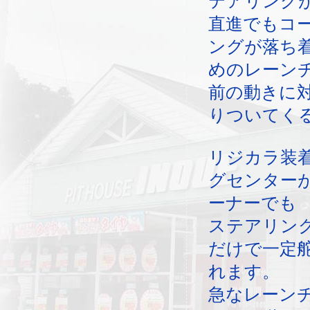
テアリング
直進でもコ
ングが落ち
めのレーン
前の動きに
りついてく
リジカラ装
グセンター
ーナーでも
ステアリン
だけで一定
れます。
急なレーン