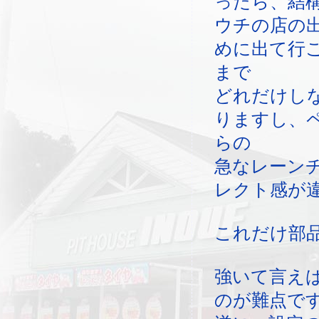
ったら、結
ウチの店の
めに出て行
まで
どれだけし
りますし、
らの
急なレーン
レクト感が
これだけ部
強いて言え
のが難点で