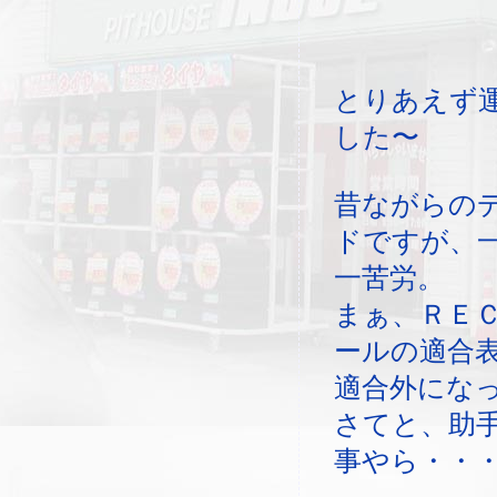
とりあえず
した〜
昔ながらの
ドですが、
一苦労。
まぁ、ＲＥ
ールの適合
適合外にな
さてと、助
事やら・・