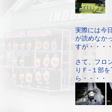
実際には今
が読めなか
すが・・・
さて、フロ
りＦ−１部を
ら・・・・