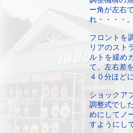
ー角が左右
れ・・・・
フロントを
リアのスト
ルトを緩め
て、左右差
４０分ほど
ショックア
調整式でし
めにしてノ
すようにし