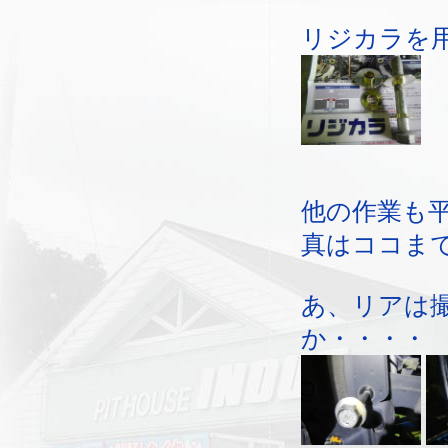
リジカラを
他の作業も
真はココま
あ、リアは
か・・・・