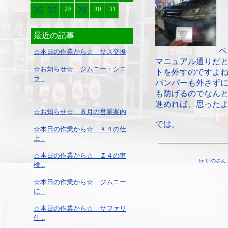
26
27
28
29
30
31
最近の記事
ベ
☆本日の作業から☆ サス交換
マニュアル通りだ
☆お知らせ☆ ジムニー・シエ
トを外すのですよ
ラ ..
バンパーも外さず
も防げるのでなん
進めれば、思ったよ
☆お知らせ☆ ８月の営業案内
では。
☆本日の作業から☆ Ｘ４の仕
上 ..
☆本日の作業から☆ Ｚ４の車
by いのさん ¦ 20
検 ..
☆本日の作業から☆ ジムニー
に ..
☆本日の作業から☆ サファリ
仕 ..