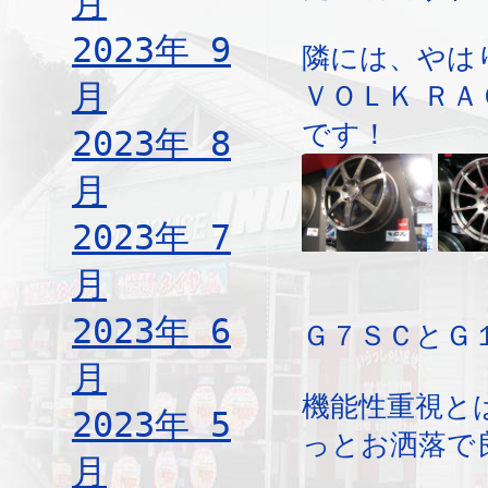
月
2023年 9
隣には、やは
月
ＶＯＬＫ Ｒ
です！
2023年 8
月
2023年 7
月
2023年 6
Ｇ７ＳＣとＧ
月
機能性重視と
2023年 5
っとお洒落で
月