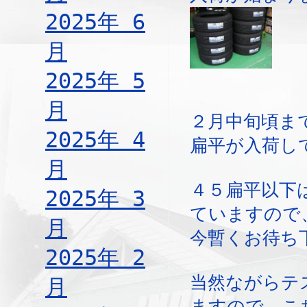
2025年 6
月
2025年 5
月
２月中旬頃ま
2025年 4
扁平が入荷し
月
４５扁平以下
2025年 3
ていますので
月
今暫くお待ち
2025年 2
当然ながらテ
月
ますので、こ