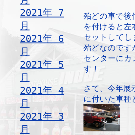
2021年 7
殆どの車で後
月
を付けると左
セットしてし
2021年 6
殆どなのです
月
センターにカ
2021年 5
す！
月
さて、今年展
2021年 4
に付いた車種
月
2021年 3
月