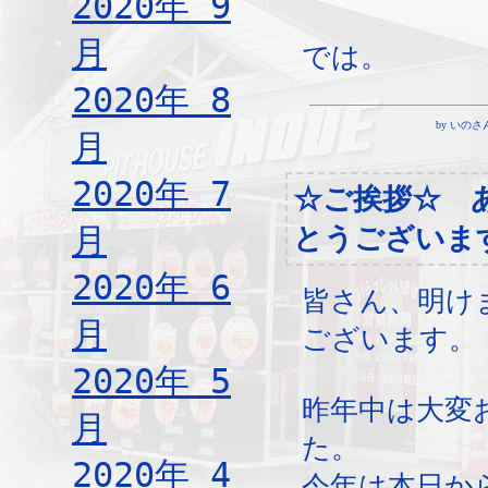
2020年 9
月
では。
2020年 8
by いのさん ¦ 
月
2020年 7
☆ご挨拶☆ 
月
とうございま
2020年 6
皆さん、明け
月
ございます。
2020年 5
昨年中は大変
月
た。
2020年 4
今年は本日か