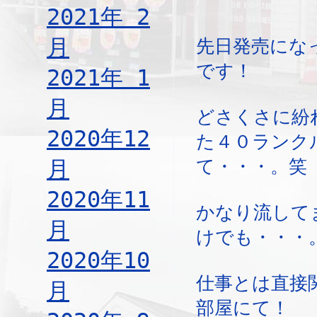
2021年 2
月
先日発売にな
です！
2021年 1
月
どさくさに紛
2020年12
た４０ランク
月
て・・・。笑
2020年11
かなり流して
月
けでも・・・
2020年10
仕事とは直接
月
部屋にて！