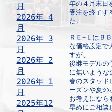
年の４月末日
月
受注を終了す
2026年 4
た。
月
ＲＥ−ＬはＢ
2026年 3
な価格設定で
月
すが、
2026年 2
後継モデルの
月
に無いような
2026年 1
春のスタッド
ーズンや夏の
月
お考えになら
2025年12
早めにご相談