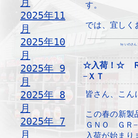
月
す。
2025年11
では、宜しく
月
2025年10
by いのさん ¦ 19
月
☆入荷！☆ 
2025年 9
−ＸＴ
月
2025年 8
皆さん、こん
月
この春の新製
2025年 7
ＧＮＯ ＧＲ
月
入荷が始まり