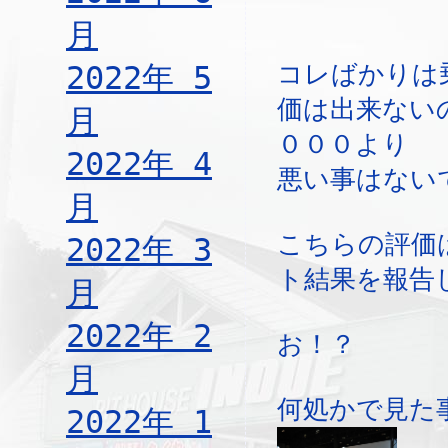
月
2022年 5
コレばかりは
価は出来ない
月
０００より
2022年 4
悪い事はない
月
こちらの評価
2022年 3
ト結果を報告
月
2022年 2
お！？
月
何処かで見た
2022年 1