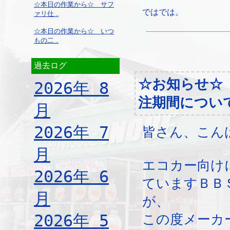
☆本日の作業から☆ サフ
ではでは。
ァリ仕 ..
☆本日の作業から☆ いつ
もの二 ..
過去ログ
☆お知らせ☆ 
2026年 8
注期間につい
月
2026年 7
皆さん、こん
月
エコカー向け
2026年 6
ていますＢＢ
月
が、
2026年 5
この度メーカ