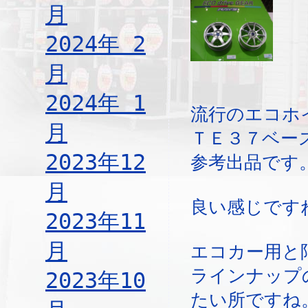
月
2024年 2
月
2024年 1
流行のエコホ
月
ＴＥ３７ベー
2023年12
参考出品です
月
良い感じです
2023年11
月
エコカー用と
ラインナップ
2023年10
たい所ですね