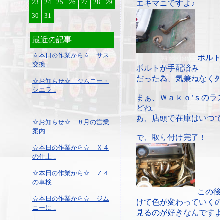
23
24
25
26
27
28
29
エキマニですよ♪
30
31
最近の記事
☆本日の作業から☆ サス
ボル
交換
ボルトが手配済み
だった為、気兼ねなく
☆お知らせ☆ ジムニー・
シエラ ..
まぁ、
Ｗａｋｏ’ｓのラ
どね。
あ、店頭で在庫はいつ
☆お知らせ☆ ８月の営業
案内
で、取り付け完了！
☆本日の作業から☆ Ｘ４
の仕上 ..
☆本日の作業から☆ Ｚ４
の車検 ..
この
☆本日の作業から☆ ジム
けて色が変わっていく
ニーに ..
見るのが好きなんです