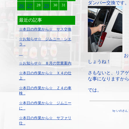
ダンパー交換です
26
27
28
29
30
31
最近の記事
☆本日の作業から☆ サス交換
☆お知らせ☆ ジムニー・シエ
ラ ..
お
しょうね！
☆お知らせ☆ ８月の営業案内
さもないと、リア
☆本日の作業から☆ Ｘ４の仕
上 ..
な事になりますか
☆本日の作業から☆ Ｚ４の車
では。
検 ..
☆本日の作業から☆ ジムニー
に ..
by いのさん ¦ 2
☆本日の作業から☆ サファリ
仕 ..