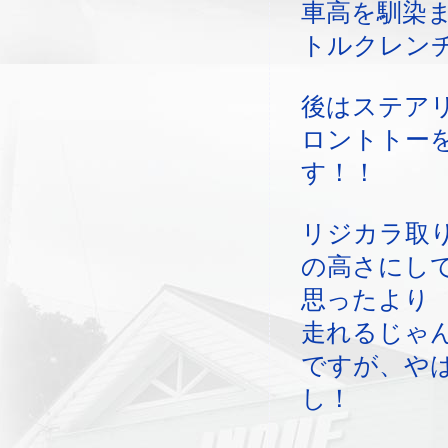
車高を馴染
トルクレン
後はステア
ロントトー
す！！
リジカラ取
の高さにし
思ったより
走れるじゃ
ですが、や
し！