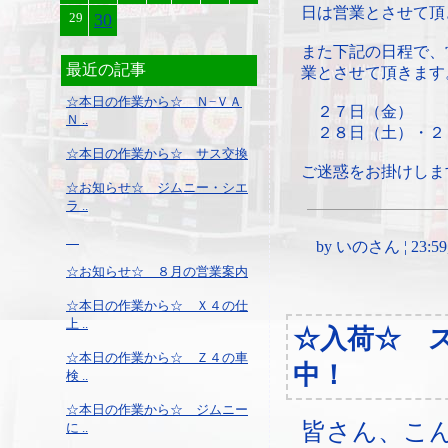
日は営業とさせて頂
29
30
また下記の日程で、
最近の記事
業とさせて頂きます
☆本日の作業から☆ Ｎ−ＶＡ
２７日
Ｎ ..
２８日（土）・２
☆本日の作業から☆ サス交換
ご迷惑をお掛けしま
☆お知らせ☆ ジムニー・シエ
ラ ..
by いのさん ¦ 23:59, 
☆お知らせ☆ ８月の営業案内
☆本日の作業から☆ Ｘ４の仕
上 ..
☆入荷☆ 
☆本日の作業から☆ Ｚ４の車
中！
検 ..
☆本日の作業から☆ ジムニー
皆さん、こ
に ..