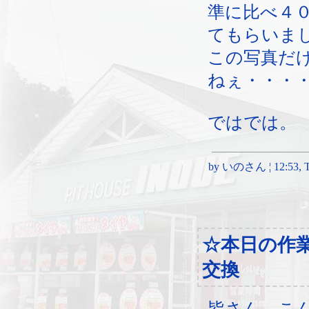
準に比べ４
てもらいま
この写真だ
ねぇ・・・
ではでは。
by いのさん ¦ 12:53, Th
☆本日の作
交換
皆さん、こ