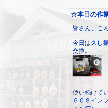
☆本日の作
皆さん、こ
今日は久し
交換。
使い続けて
ＧＣ８イン