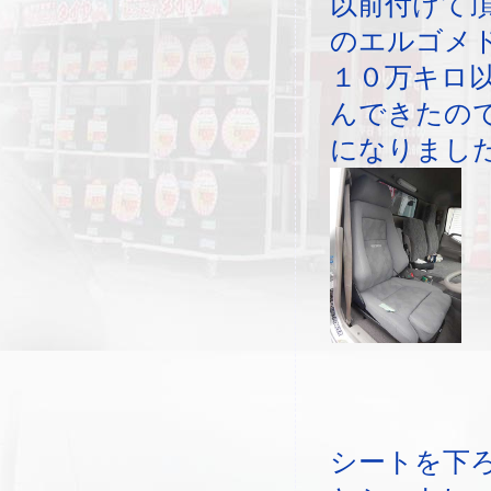
以前付けて
のエルゴメ
１０万キロ
んできたの
になりまし
シートを下