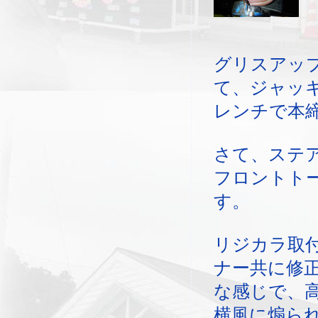
グリスアッ
て、ジャッ
レンチで本
さて、ステ
フロントト
す。
リジカラ取
ナー共に修
な感じで、
横風に煽ら