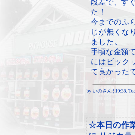
段差で、す
た！
今までのふ
じが無くな
ました。
手頃な金額
にはビック
て良かった
by いのさん ¦ 19:38, Tues
☆本日の作