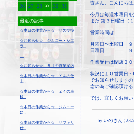
皆さん、こんにちは
26
27
28
29
30
31
今月は毎週水曜日を
最近の記事
また 第３日曜日（
☆本日の作業から☆ サス交換
営業時間は
☆お知らせ☆ ジムニー・シエ
月曜日〜土曜日 ９
ラ ..
日曜日 ９：３
作業受付は閉店３０
☆お知らせ☆ ８月の営業案内
状況により営業日・
☆本日の作業から☆ Ｘ４の仕
でお知らせしますの
上 ..
念の為ご確認頂ける
☆本日の作業から☆ Ｚ４の車
検 ..
では、宜しくお願い
☆本日の作業から☆ ジムニー
に ..
by いのさん ¦ 23:59,
☆本日の作業から☆ サファリ
仕 ..