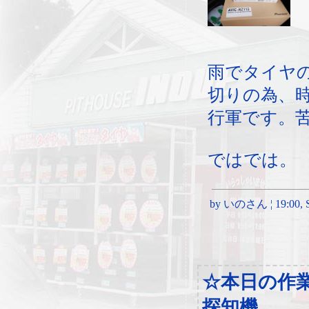
雨でタイヤ
切りの為、
行軍です。
ではでは。
by いのさん ¦ 19:00, Sa
☆本日の作
探知機