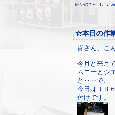
by いのさん ¦ 15:42, Sun
☆本日の作
皆さん、こ
今月と来月
ムニーとシ
と‥‥で、
今日はＪＢ
付けです。