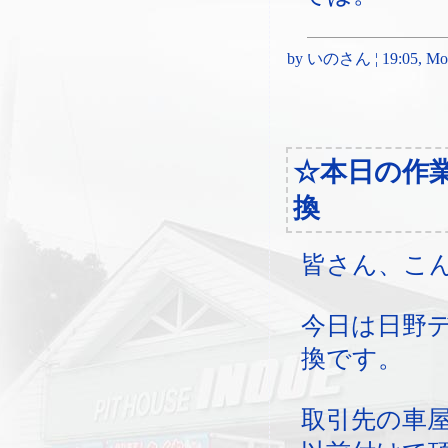
by いのさん ¦ 19:05, Mond
☆本日の作
換
皆さん、こ
今日は日野
換です。
取引先の車