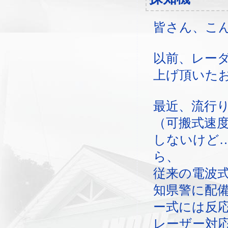
皆さん、こ
以前、レー
上げ頂いた
最近、流行
（可搬式速
しないけど
ら、
従来の電波
知県警に配
ー式には反
レーザー対