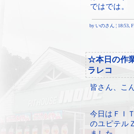
ではでは。
by いのさん ¦ 18:53, Fri
☆本日の作
ラレコ
皆さん、こ
今日はＦＩ
のユピテル
ました。