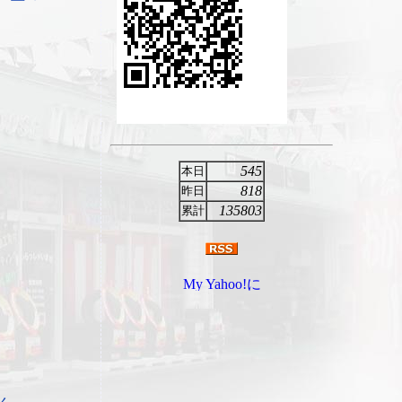
545
本日
818
昨日
135803
累計