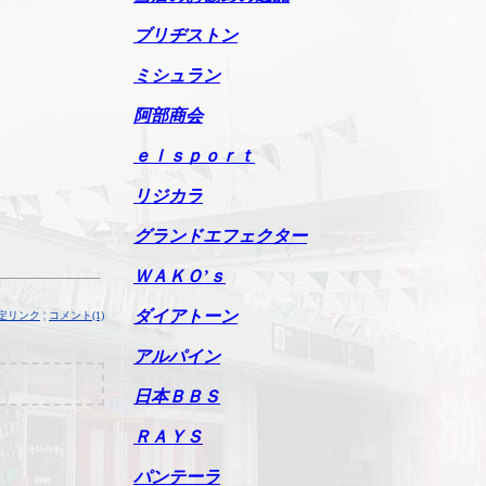
ブリヂストン
ミシュラン
阿部商会
ｅｌｓｐｏｒｔ
リジカラ
グランドエフェクター
ＷＡＫＯ’ｓ
ダイアトーン
定リンク
¦
コメント(1)
アルパイン
日本ＢＢＳ
ＲＡＹＳ
パンテーラ