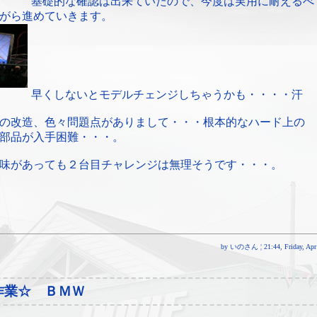
基礎的な確認は出来ていたので、今度は実用に耐えるべ
がら進めていきます。
早くしないとモデルチェンジしちゃうかも・・・・汗
の改造、色々問題点がありまして・・・根本的なハード上の
部品が入手困難・・・。
味があっても２台目チャレンジは無理そうです・・・。
by いのさん ¦ 21:44, Friday, Apr 
作業☆ ＢＭＷ