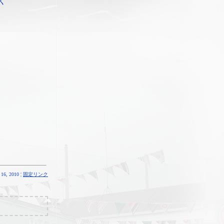
く
16, 2010 ¦
固定リンク