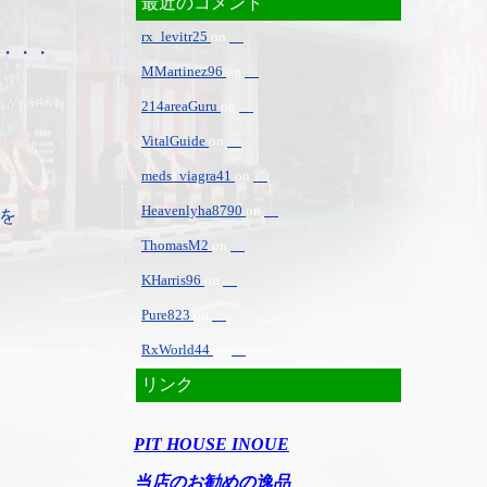
最近のコメント
rx_levitr25
on
・・・
MMartinez96
on
214areaGuru
on
VitalGuide
on
meds_viagra41
on
Heavenlyha8790
on
を
ThomasM2
on
KHarris96
on
Pure823
on
RxWorld44
on
リンク
PIT HOUSE INOUE
当店のお勧めの逸品