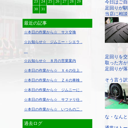
23
24
25
26
27
28
29
今日はご自
足回りが馴
30
31
当店に相談
最近の記事
☆本日の作業から☆ サス交換
☆お知らせ☆ ジムニー・シエラ ..
足回りを交
☆お知らせ☆ ８月の営業案内
取った方が
足回りが落
☆本日の作業から☆ Ｘ４の仕上 ..
そう言う訳
☆本日の作業から☆ Ｚ４の車検 ..
☆本日の作業から☆ ジムニーに ..
☆本日の作業から☆ サファリ仕 ..
☆本日の作業から☆ いつもの二 ..
な・なんと
過去ログ
通常はトー