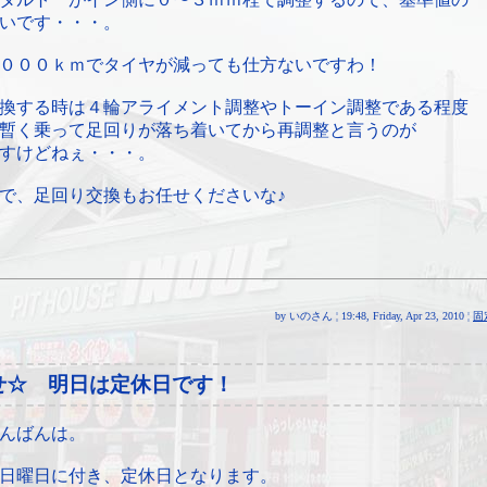
いです・・・。
０００ｋｍでタイヤが減っても仕方ないですわ！
換する時は４輪アライメント調整やトーイン調整である程度
暫く乗って足回りが落ち着いてから再調整と言うのが
すけどねぇ・・・。
で、足回り交換もお任せくださいな♪
by いのさん ¦ 19:48, Friday, Apr 23, 2010 ¦
固
せ☆ 明日は定休日です！
んばんは。
日曜日に付き、定休日となります。