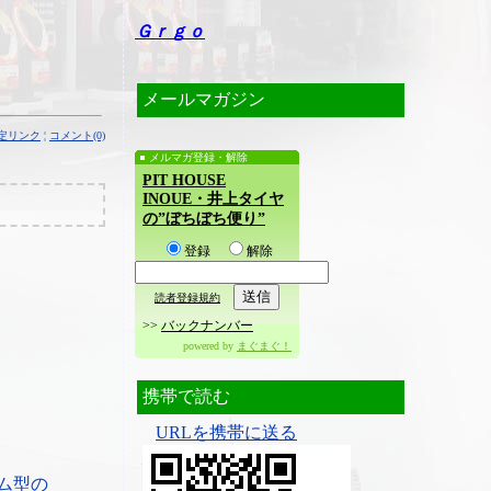
Ｇｒｇｏ
メールマガジン
定リンク
¦
コメント(0)
メルマガ登録・解除
PIT HOUSE
INOUE・井上タイヤ
の”ぼちぼち便り”
登録
解除
読者登録規約
>>
バックナンバー
powered by
まぐまぐ！
携帯で読む
URLを携帯に送る
ム型の