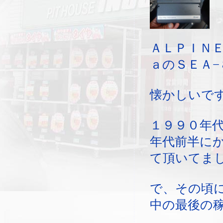
ＡＬＰＩＮＥ
ａのＳＥＡ−
懐かしいで
１９９０年
年代前半に
て頂いてま
で、その頃
中の最後の