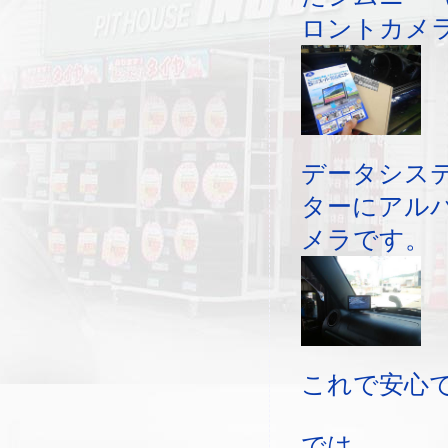
ロントカメ
データシス
ターにアル
メラです。
これで安心で
では。