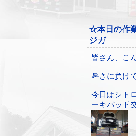
☆本日の作
ジガ
皆さん、こ
暑さに負け
今日はシト
ーキパッド