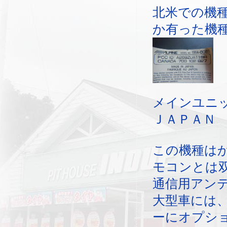
北米での機
か有った機
メインユニッ
ＪＡＰＡＮ
この機種は
モコンとは
通信用アン
大型車には
ーにオプシ