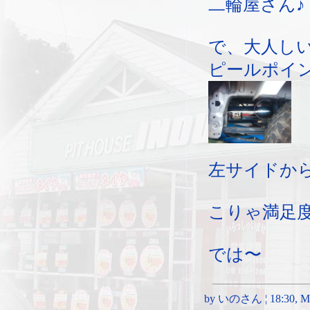
二輪屋さん♪
で、大人し
ピールポイ
左サイドか
こりゃ満足
では〜
by いのさん ¦ 18:30, Mon