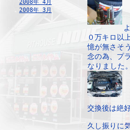
2008年 4月
2008年 3月
０万キロ以
憶が無さそ
念の為、プ
なりました
交換後は絶
久し振りに