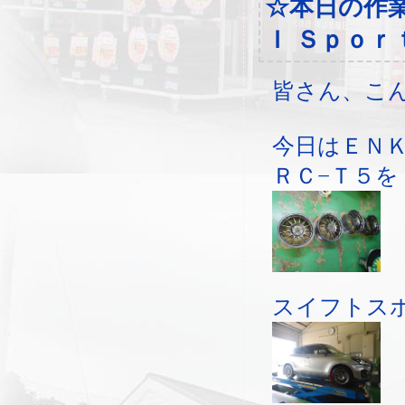
☆本日の作
Ｉ Ｓｐｏｒ
皆さん、こ
今日はＥＮＫ
ＲＣ−Ｔ５を
スイフトス