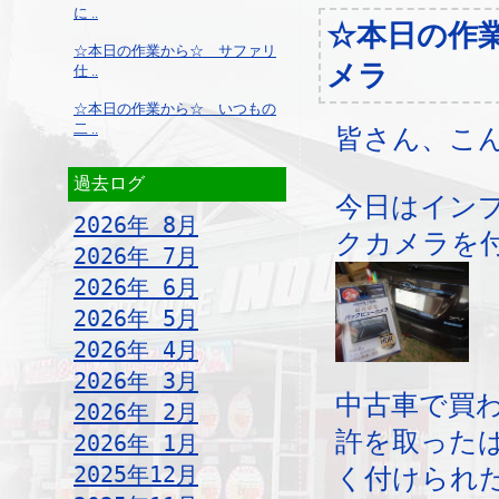
に ..
☆本日の作
☆本日の作業から☆ サファリ
メラ
仕 ..
☆本日の作業から☆ いつもの
二 ..
皆さん、こ
過去ログ
今日はイン
2026年 8月
クカメラを
2026年 7月
2026年 6月
2026年 5月
2026年 4月
2026年 3月
中古車で買
2026年 2月
許を取った
2026年 1月
2025年12月
く付けられ