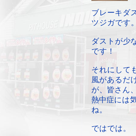
ブレーキダ
ツジガです
ダストが少
です！
それにして
風があるだ
が、皆さん
熱中症には
ね。
ではでは。