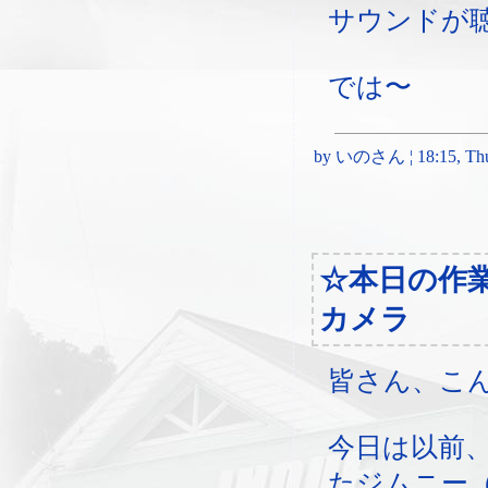
サウンドが
では〜
by いのさん ¦ 18:15, Thurs
☆本日の作
カメラ
皆さん、こ
今日は以前
たジムニー