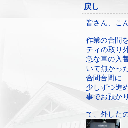
戻し
皆さん、こ
作業の合間
ティの取り
急な車の入
いて無かっ
合間合間に
少しずつ進
事でお預か
で、外した