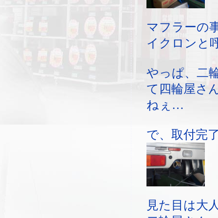
マフラーの
イクロンと
やっぱ、二
て四輪屋さ
ねぇ…
で、取付完
見た目は大