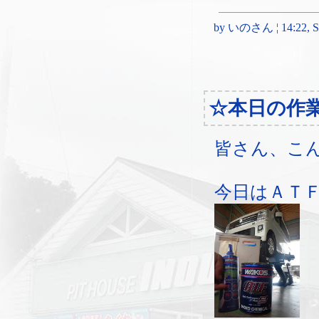
by いのさん ¦ 14:22, Sun
☆本日の作
皆さん、こ
今日はＡＴ