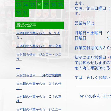
ます。
23
24
25
26
27
28
29
なお、第三日曜日（
30
31
す。
営業時間は
最近の記事
月曜日〜土曜日 ９
☆本日の作業から☆ Ｎ−ＶＡ
Ｎ ..
日曜日 ９：３
☆本日の作業から☆ サス交換
作業受付は閉店３０
☆お知らせ☆ ジムニー・シエ
状況により営業日・
ラ ..
でお知らせしますの
念の為ご確認頂ける
☆お知らせ☆ ８月の営業案内
では、宜しくお願い
☆本日の作業から☆ Ｘ４の仕
上 ..
by いのさん ¦ 23:59, 
☆本日の作業から☆ Ｚ４の車
検 ..
☆本日の作業から☆ ジムニー