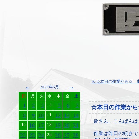
≪ ☆本日の作業から☆ 本
←
→
2025年6月
日
月
火
水
木
金
土
1
2
3
4
5
6
7
☆本日の作業から
8
9
10
11
12
13
14
皆さん、こんばんは
15
16
17
18
19
20
21
作業は昨日の続きで
22
23
24
25
26
27
28