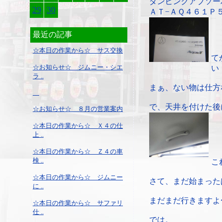
ダンピングアブソー
29
30
ＡＴ−ＡＱ４６１Ｐ
最近の記事
☆本日の作業から☆ サス交換
て
☆お知らせ☆ ジムニー・シエ
い
ラ ..
まぁ、ない物は仕方
で、天井を付けた後
☆お知らせ☆ ８月の営業案内
☆本日の作業から☆ Ｘ４の仕
上 ..
☆本日の作業から☆ Ｚ４の車
検 ..
こ
☆本日の作業から☆ ジムニー
さて、まだ始まった
に ..
まだまだ行きますよ
☆本日の作業から☆ サファリ
仕 ..
では。