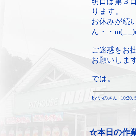
明日は第３
ります。
お休みが続
ん・・m(_ _)
ご迷惑をお
お願いしま
では。
by いのさん ¦ 10:20, Sa
☆本日の作