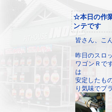
☆本日の作
ンテです
皆さん、こ
昨日のスロ
ワゴンＲで
は
安定したも
り気味でプ