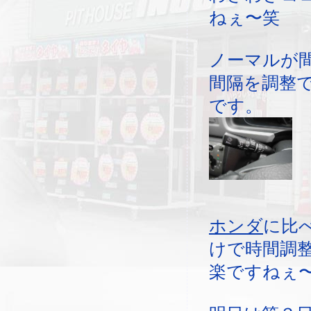
ねぇ〜笑
ノーマルが
間隔を調整
です。
ホンダ
に比
けで時間調
楽ですねぇ〜