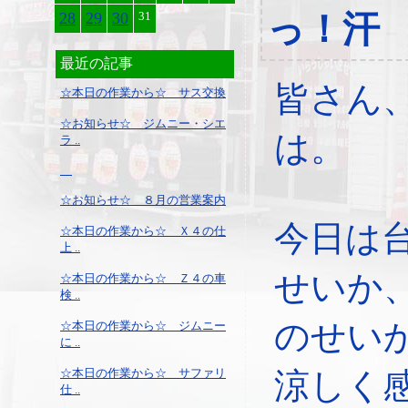
28
29
30
31
っ！汗
最近の記事
皆さん
☆本日の作業から☆ サス交換
☆お知らせ☆ ジムニー・シエ
は。
ラ ..
☆お知らせ☆ ８月の営業案内
今日は
☆本日の作業から☆ Ｘ４の仕
上 ..
せいか
☆本日の作業から☆ Ｚ４の車
検 ..
のせい
☆本日の作業から☆ ジムニー
に ..
☆本日の作業から☆ サファリ
涼しく
仕 ..