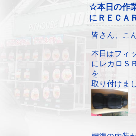
☆本日の作
にＲＥＣＡ
皆さん、こ
本日はフィ
にレカロＳＲ
を
取り付けま