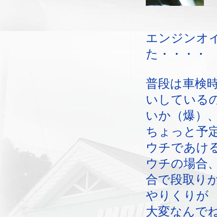
エンジンオ
た・・・・
普段は車検
いしている
いか（爆）
ちょっと予
ウチであけ
ウチの場合
合で段取り
やりくりが
大変なんで