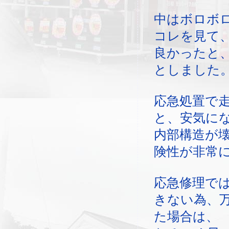
中はボロボ
コレを見て
良かったと
としました
応急処置で
と、安気に
内部構造が
険性が非常
応急修理で
きない為、
た場合は、