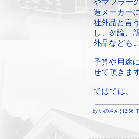
やマフラー
造メーカー
社外品と言
し、勿論、
外品なども
予算や用途
せて頂きま
ではでは。
by いのさん ¦ 12:56, Thu