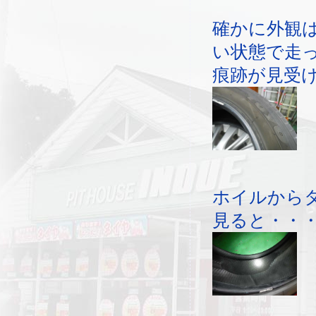
確かに外観
い状態で走
痕跡が見受
ホイルから
見ると・・