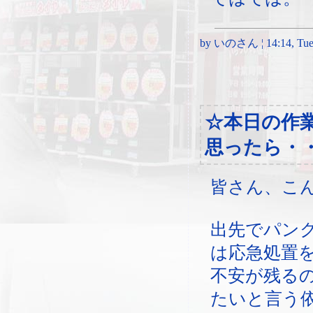
by いのさん ¦ 14:14, Tues
☆本日の作
思ったら・
皆さん、こ
出先でパン
は応急処置
不安が残る
たいと言う