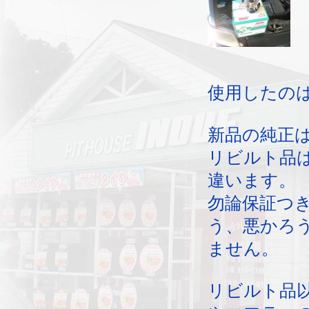
使用したの
新品の純正
リビルト品
違います。
勿論保証つ
う、悪かろ
ません。
リビルト品