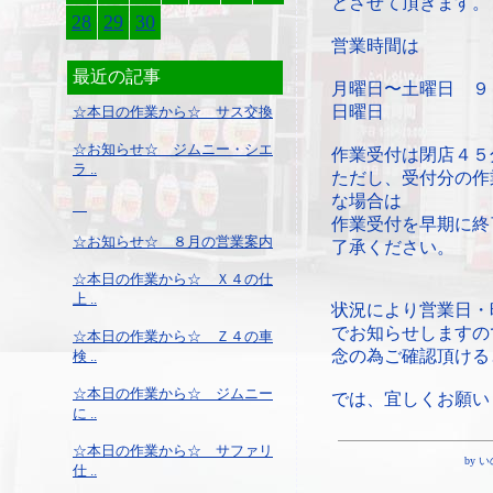
とさせて頂きます。
28
29
30
営業時間は
最近の記事
月曜日〜土曜日 ９
日曜日 ９：
☆本日の作業から☆ サス交換
☆お知らせ☆ ジムニー・シエ
作業受付は閉店４５
ラ ..
ただし、受付分の作
な場合は
作業受付を早期に終
☆お知らせ☆ ８月の営業案内
了承ください。
☆本日の作業から☆ Ｘ４の仕
上 ..
状況により営業日・
でお知らせしますの
☆本日の作業から☆ Ｚ４の車
念の為ご確認頂ける
検 ..
☆本日の作業から☆ ジムニー
では、宜しくお願い
に ..
☆本日の作業から☆ サファリ
by いの
仕 ..