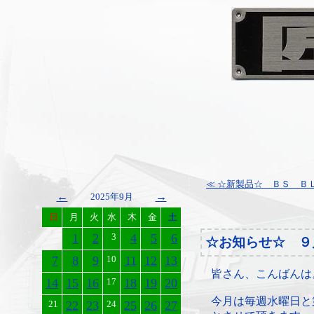
≪ ☆新製品☆ ＢＳ ＢＬ
←
→
2025年9月
日
月
火
水
木
金
土
1
2
3
4
5
6
☆お知らせ☆ ９
7
8
9
10
11
12
13
皆さん、こんばんは
14
15
16
17
18
19
20
今月は毎週水曜日と
21
22
23
24
25
26
27