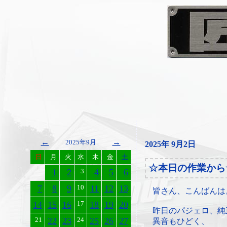
←
→
2025年9月
2025年 9月2日
日
月
火
水
木
金
土
☆本日の作業から
1
2
3
4
5
6
7
8
9
10
11
12
13
皆さん、こんばんは
14
15
16
17
18
19
20
昨日のパジェロ、純
21
22
23
24
25
26
27
異音もひどく、