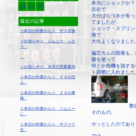
本当にショックか？
28
29
30
左右で
大分ばらつきが有っ
最近の記事
てましたが、
ショック・スプリン
☆本日の作業から☆ サス交換
換で
大分よくなりました
☆お知らせ☆ ジムニー・シエ
ラ ..
偏芯カムの固着も、
骸を使って
何とか危機を脱する
☆お知らせ☆ ８月の営業案内
ト調整に入れました
☆本日の作業から☆ Ｘ４の仕
上 ..
☆本日の作業から☆ Ｚ４の車
検 ..
数
☆本日の作業から☆ ジムニー
そのもの。
に ..
ホッとしたのであり
☆本日の作業から☆ サファリ
仕 ..
では。