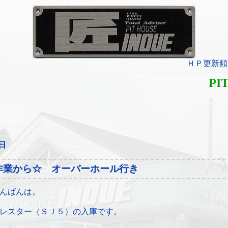
ＨＰ更新頻
PI
7日
作業から☆ オーバーホール行き
んばんは。
レスター（ＳＪ５）の入庫です。