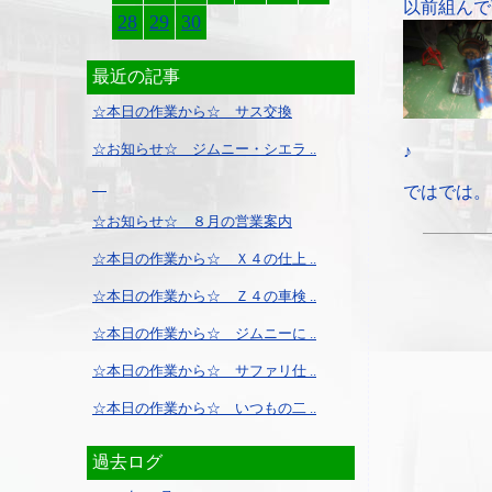
以前組んで
28
29
30
最近の記事
☆本日の作業から☆ サス交換
☆お知らせ☆ ジムニー・シエラ ..
♪
ではでは。
☆お知らせ☆ ８月の営業案内
☆本日の作業から☆ Ｘ４の仕上 ..
☆本日の作業から☆ Ｚ４の車検 ..
☆本日の作業から☆ ジムニーに ..
☆本日の作業から☆ サファリ仕 ..
☆本日の作業から☆ いつもの二 ..
過去ログ