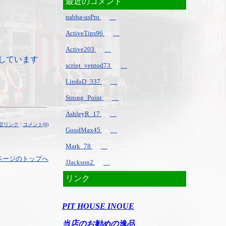
最近のコメント
nabba-usPro
on
ActiveTips96
on
Active203
on
しています
script_ventod73
on
LindaD_337
on
Strong_Point
on
AshleyR_17
on
定リンク
¦
コメント(0)
GoodMax45
on
Mark_78
on
ページのトップへ
JJackson2
on
リンク
PIT HOUSE INOUE
当店のお勧めの逸品