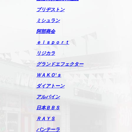
ブリヂストン
ミシュラン
阿部商会
ｅｌｓｐｏｒｔ
リジカラ
グランドエフェクター
ＷＡＫＯ’ｓ
ダイアトーン
アルパイン
日本ＢＢＳ
ＲＡＹＳ
パンテーラ