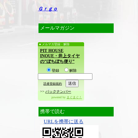
Ｇｒｇｏ
メールマガジン
メルマガ登録・解除
PIT HOUSE
INOUE・井上タイヤ
の”ぼちぼち便り”
登録
解除
読者登録規約
>>
バックナンバー
powered by
まぐまぐ！
携帯で読む
URLを携帯に送る