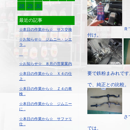
28
29
30
最近の記事
Ｒ
☆本日の作業から☆ サス交換
付け。
☆お知らせ☆ ジムニー・シエ
ラ ..
☆お知らせ☆ ８月の営業案内
要で鉄粉まみれです
☆本日の作業から☆ Ｘ４の仕
上 ..
で、純正との比較。
☆本日の作業から☆ Ｚ４の車
検 ..
☆本日の作業から☆ ジムニー
に ..
さ
☆本日の作業から☆ サファリ
仕 ..
では。