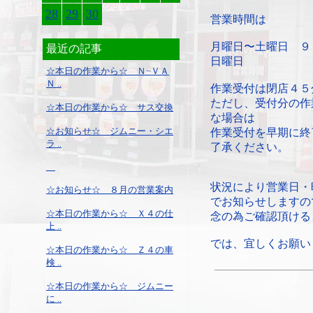
28
29
30
営業時間は
月曜日〜土曜日 ９
最近の記事
日曜日 ９：
☆本日の作業から☆ Ｎ−ＶＡ
Ｎ ..
作業受付は閉店４５
ただし、受付分の作
☆本日の作業から☆ サス交換
な場合は
☆お知らせ☆ ジムニー・シエ
作業受付を早期に終
ラ ..
了承ください。
状況により営業日・
☆お知らせ☆ ８月の営業案内
でお知らせしますの
☆本日の作業から☆ Ｘ４の仕
念の為ご確認頂ける
上 ..
では、宜しくお願い
☆本日の作業から☆ Ｚ４の車
検 ..
☆本日の作業から☆ ジムニー
に ..