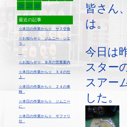
皆さん
28
29
30
最近の記事
は。
☆本日の作業から☆ サス交換
☆お知らせ☆ ジムニー・シエ
ラ ..
今日は
☆お知らせ☆ ８月の営業案内
スター
☆本日の作業から☆ Ｘ４の仕
上 ..
スアー
☆本日の作業から☆ Ｚ４の車
検 ..
した。
☆本日の作業から☆ ジムニー
に ..
☆本日の作業から☆ サファリ
仕 ..