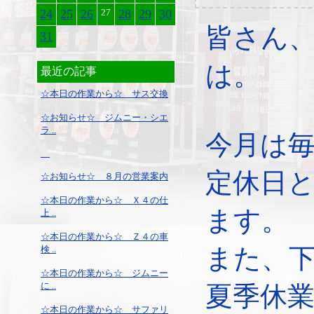
24
25
26
27
28
29
30
皆さん
31
は。
最近の記事
☆本日の作業から☆ サス交換
☆お知らせ☆ ジムニー・シエ
ラ ..
今月は
定休日
☆お知らせ☆ ８月の営業案内
☆本日の作業から☆ Ｘ４の仕
ます。
上 ..
☆本日の作業から☆ Ｚ４の車
また、
検 ..
☆本日の作業から☆ ジムニー
に ..
夏季休
☆本日の作業から☆ サファリ