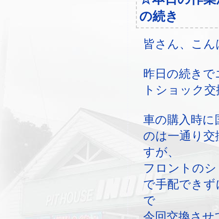
の続き
皆さん、こん
昨日の続きで
トショック交
車の購入時に
のは一通り交
すが、
フロントのシ
で手配できず
で
今回交換させ