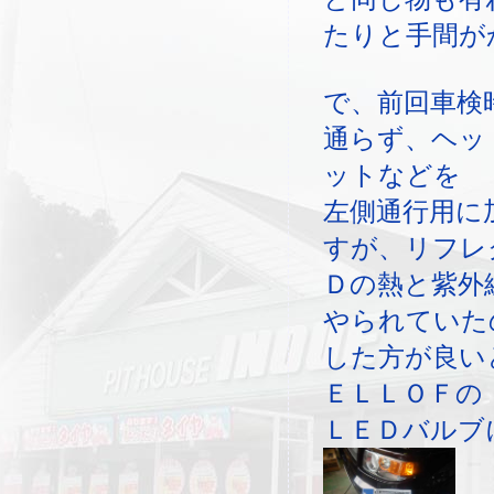
たりと手間が
で、前回車検
通らず、ヘッ
ットなどを
左側通行用に
すが、リフレ
Ｄの熱と紫外
やられていた
した方が良い
ＥＬＬＯＦの
ＬＥＤバルブ