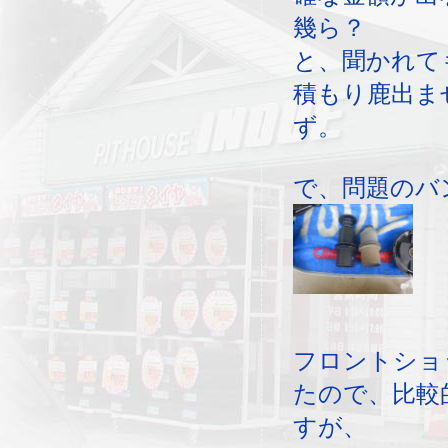
幾ら？
と、聞かれて
積もり鹿出ま
ず。
で、問題のバ
フロントショ
たので、比較
すが、