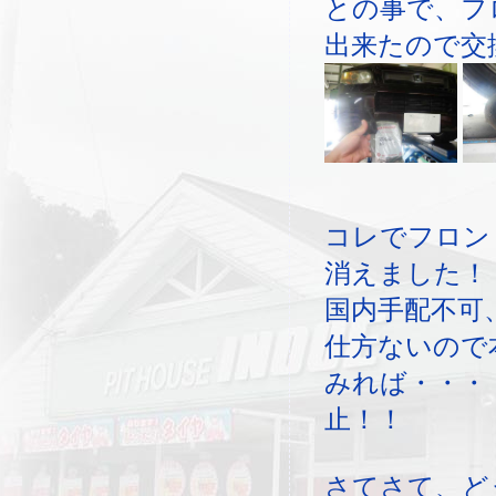
との事で、フ
出来たので交
コレでフロン
消えました！
国内手配不可
仕方ないので
みれば・・・
止！！
さてさて、ど