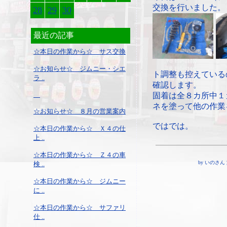
交換を行いました。
28
29
30
最近の記事
☆本日の作業から☆ サス交換
☆お知らせ☆ ジムニー・シエ
ト調整も控えている
ラ ..
確認します。
固着は全８カ所中１
ネを塗って他の作業
☆お知らせ☆ ８月の営業案内
ではでは。
☆本日の作業から☆ Ｘ４の仕
上 ..
☆本日の作業から☆ Ｚ４の車
by いのさん ¦ 1
検 ..
☆本日の作業から☆ ジムニー
に ..
☆本日の作業から☆ サファリ
仕 ..