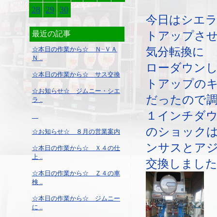
28
29
30
今日はシエ
トアップさ
最近の記事
気分転換に
☆本日の作業から☆ Ｎ−ＶＡ
Ｎ ..
ローダウン
☆本日の作業から☆ サス交換
トアップの
☆お知らせ☆ ジムニー・シエ
だったので
ラ ..
１インチダ
のショック
☆お知らせ☆ ８月の営業案内
ンサスとア
☆本日の作業から☆ Ｘ４の仕
上 ..
交換しまし
☆本日の作業から☆ Ｚ４の車
検 ..
☆本日の作業から☆ ジムニー
に ..