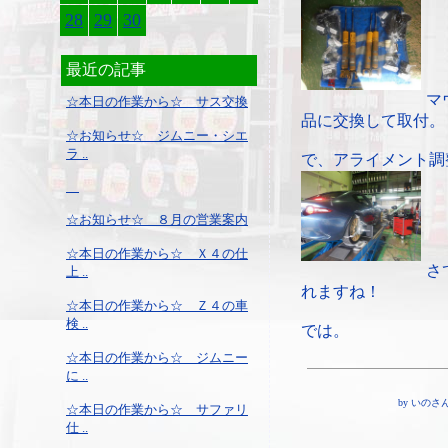
28
29
30
最近の記事
マ
☆本日の作業から☆ サス交換
品に交換して取付。
☆お知らせ☆ ジムニー・シエ
ラ ..
で、アライメント調
☆お知らせ☆ ８月の営業案内
☆本日の作業から☆ Ｘ４の仕
さ
上 ..
れますね！
☆本日の作業から☆ Ｚ４の車
検 ..
では。
☆本日の作業から☆ ジムニー
に ..
by いのさん ¦ 
☆本日の作業から☆ サファリ
仕 ..