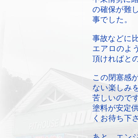
の確保が難
事でした。
事故などに
エアロのよ
頂ければと
この閉塞感
ない楽しみ
苦しいので
塗料が安定
くお待ち下
あと、エン