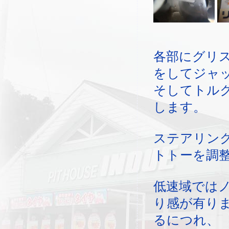
各部にグリ
をしてジャ
そしてトル
します。
ステアリン
トトーを調
低速域では
り感が有り
るにつれ、