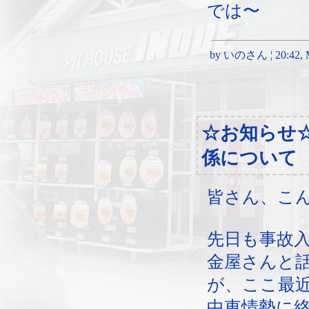
では〜
by いのさん ¦ 20:42, M
☆お知らせ
係について
皆さん、こ
先日も事故
金屋さんと
が、ここ最
中東情勢に