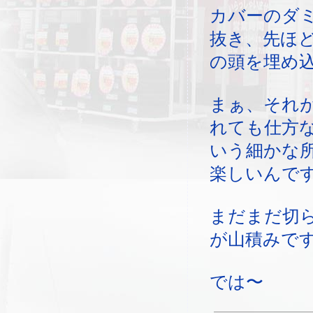
カバーのダ
抜き、先ほ
の頭を埋め
まぁ、それ
れても仕方
いう細かな
楽しいんで
まだまだ切
が山積みで
では〜