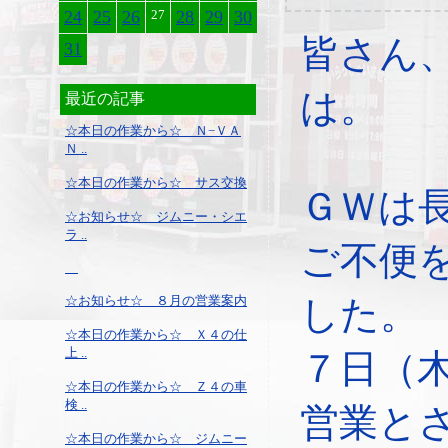
24
25
26
27
28
29
30
皆さん
31
は。
最近の記事
☆本日の作業から☆ Ｎ−ＶＡ
Ｎ ..
☆本日の作業から☆ サス交換
ＧＷは
☆お知らせ☆ ジムニー・シエ
ラ ..
ご不便
☆お知らせ☆ ８月の営業案内
した。
☆本日の作業から☆ Ｘ４の仕
上 ..
７日（
☆本日の作業から☆ Ｚ４の車
検 ..
営業と
☆本日の作業から☆ ジムニー