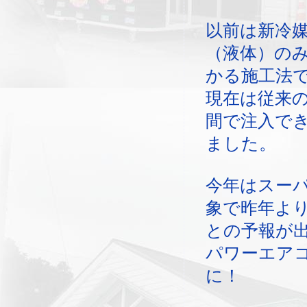
以前は新冷
（液体）の
かる施工法
現在は従来
間で注入で
ました。
今年はスー
象で昨年よ
との予報が
パワーエア
に！