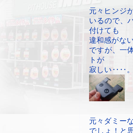
元々ヒンジ
いるので、
付けても
違和感がな
ですが、一
トが
寂しい‥‥
元々ダミー
でしょ！と