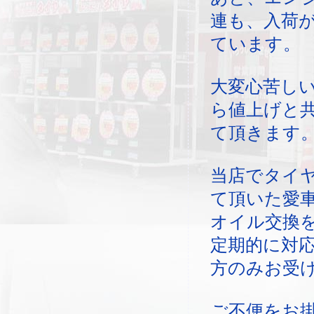
連も、入荷
ています。
大変心苦し
ら値上げと
て頂きます
当店でタイ
て頂いた愛
オイル交換
定期的に対
方のみお受
ご不便をお