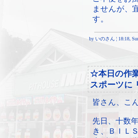
ませんが、
す。
by いのさん ¦ 18:18, Sund
☆本日の作
スポーツに 
皆さん、こ
先日、十数
き、ＢＩＬ