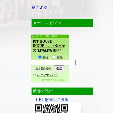
Ｇｒｇｏ
メールマガジン
メルマガ登録・解除
PIT HOUSE
INOUE・井上タイヤ
の”ぼちぼち便り”
登録
解除
読者登録規約
>>
バックナンバー
powered by
まぐまぐ！
携帯で読む
URLを携帯に送る