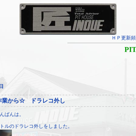
ＨＰ更新頻
PI
4日
作業から☆ ドラレコ外し
んばんは。
トルのドラレコ外しをしました。