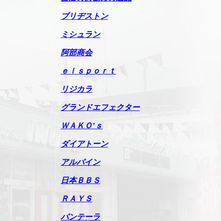
ブリヂストン
ミシュラン
阿部商会
ｅｌｓｐｏｒｔ
リジカラ
グランドエフェクター
ＷＡＫＯ’ｓ
ダイアトーン
アルパイン
日本ＢＢＳ
ＲＡＹＳ
パンテーラ