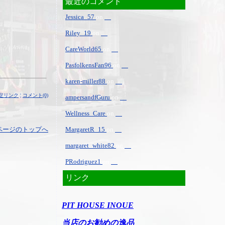
最近のコメント
Jessica_57
on
Riley_19
on
CareWorld65
on
PasfolkensFan96
on
karen-miller88
on
定リンク
¦
コメント(0)
ampersandfGuru
on
Wellness_Care
on
ページのトップへ
MargaretR_15
on
margaret_white82
on
PRodriguez1
on
リンク
PIT HOUSE INOUE
当店のお勧めの逸品